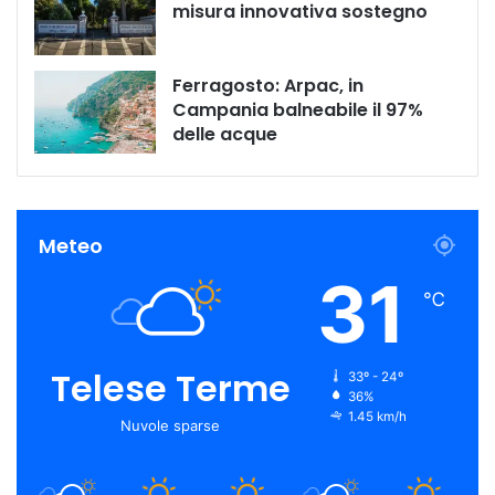
misura innovativa sostegno
Ferragosto: Arpac, in
Campania balneabile il 97%
delle acque
Meteo
31
℃
Telese Terme
33º - 24º
36%
1.45 km/h
Nuvole sparse