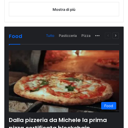
Mostra di più
Food
Tutto
Pasticceria
Pizza
More
Pagina
Prossi
precedente
pagina
Food
Dalla pizzeria da Michele la prima