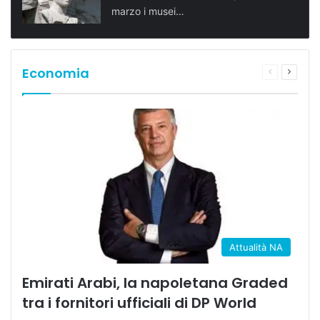
marzo i musei…
Economia
Pagina
Prossi
precedente
pagina
Attualità NA
Emirati Arabi, la napoletana Graded
tra i fornitori ufficiali di DP World