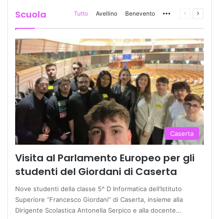
Scuola
Tutto
Avellino
Benevento
More
Pagina
Prossi
precedente
pagina
Caserta
Visita al Parlamento Europeo per gli
studenti del Giordani di Caserta
Nove studenti della classe 5^ D Informatica dell’Istituto
Superiore “Francesco Giordani” di Caserta, insieme alla
Dirigente Scolastica Antonella Serpico e alla docente…