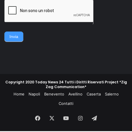
della famiglia. Accerchiano
gruppo di contadini, operai,
l'uomo, lo gettano
giovani e meno giovani,
sull'asfalto, lo picchiano e
guidati da un commissario di
poi lo gettano in un
polizia e da un maresciallo
cassonetto.
dei carabinieri, non
piegarono la schiena e
difesero la propria gente e
Invia
la propria terra.
Copyright 2020 Today News 24 Tutti i Diritti Riservati Project *Zig
Zag Communication*
Home
Napoli
Benevento
Avellino
Caserta
Salerno
Contatti
Facebook
X
You
Instagram
Telegram