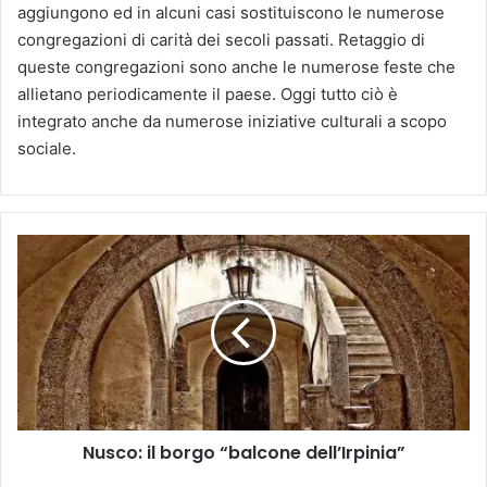
aggiungono ed in alcuni casi sostituiscono le numerose
congregazioni di carità dei secoli passati. Retaggio di
queste congregazioni sono anche le numerose feste che
allietano periodicamente il paese. Oggi tutto ciò è
integrato anche da numerose iniziative culturali a scopo
sociale.
Nusco:
il
borgo
“balcone
dell’Irpinia”
Nusco: il borgo “balcone dell’Irpinia”