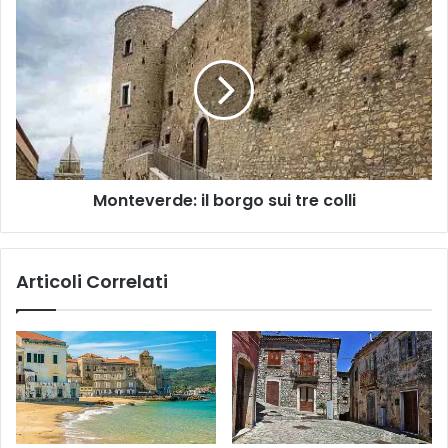
Monteverde:
il
borgo
sui
tre
colli
Monteverde: il borgo sui tre colli
Articoli Correlati