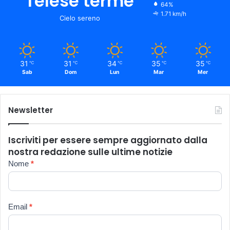
Telese terme
64%
1.71 km/h
Cielo sereno
31
31
34
35
35
℃
℃
℃
℃
℃
Sab
Dom
Lun
Mar
Mer
Newsletter
Iscriviti per essere sempre aggiornato dalla
nostra redazione sulle ultime notizie
Newsletter
Nome
*
Email
*