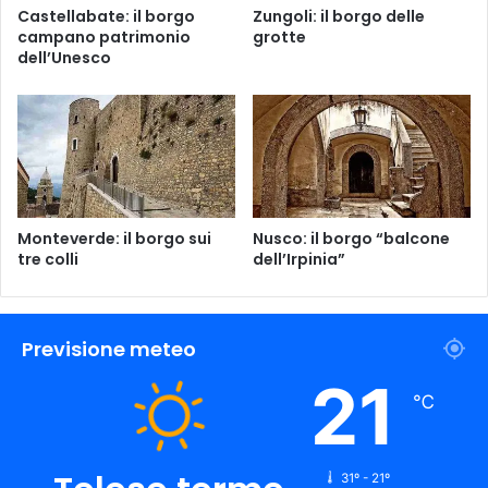
Castellabate: il borgo
Zungoli: il borgo delle
campano patrimonio
grotte
dell’Unesco
Monteverde: il borgo sui
Nusco: il borgo “balcone
tre colli
dell’Irpinia”
Previsione meteo
21
℃
31º - 21º