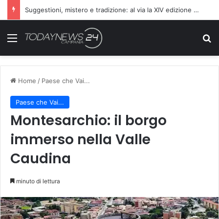
Suggestioni, mistero e tradizione: al via la XIV edizione della Notte delle Streghe
Menu
C
Home
/
Paese che Vai...
Paese che Vai...
Montesarchio: il borgo
immerso nella Valle
Caudina
minuto di lettura