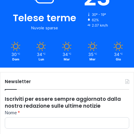
Telese terme
30º - 19º
62%
2.07 km/h
Nuvole sparse
30
34
34
35
34
℃
℃
℃
℃
℃
Dom
Lun
Mar
Mer
Gio
Newsletter
Iscriviti per essere sempre aggiornato dalla
nostra redazione sulle ultime notizie
Newsletter
Nome
*