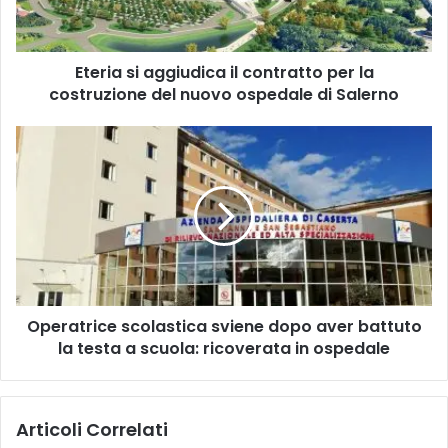
la
costruzione
del
Eteria si aggiudica il contratto per la
nuovo
ospedale
costruzione del nuovo ospedale di Salerno
di
Salerno
Operatrice
scolastica
sviene
dopo
aver
battuto
la
testa
a
Operatrice scolastica sviene dopo aver battuto
scuola:
ricoverata
la testa a scuola: ricoverata in ospedale
in
ospedale
Articoli Correlati