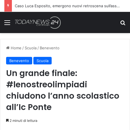
Caso Luca Esposito, emergono nuovi retroscena sull’assassino
Menu
C
Home
/
Scuola
/
Benevento
Benevento
Scuola
Un grande finale:
#lenostreolimpiadi
chiudono l’anno scolastico
all’Ic Ponte
2 minuti di lettura