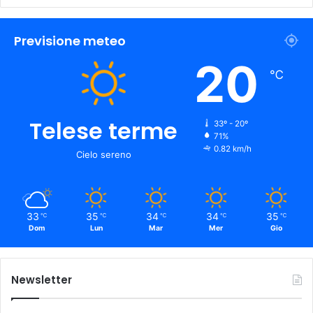
Previsione meteo
20
℃
Telese terme
33º - 20º
71%
0.82 km/h
Cielo sereno
33
35
34
34
35
℃
℃
℃
℃
℃
Dom
Lun
Mar
Mer
Gio
Newsletter