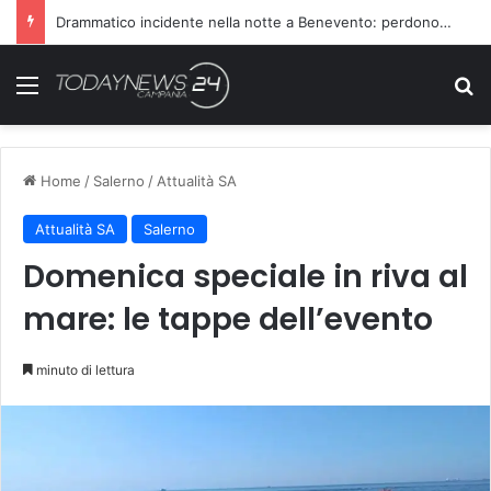
Drammatico incidente nella notte a Benevento: perdono la vita due persone
Menu
C
Home
/
Salerno
/
Attualità SA
Attualità SA
Salerno
Domenica speciale in riva al
mare: le tappe dell’evento
minuto di lettura