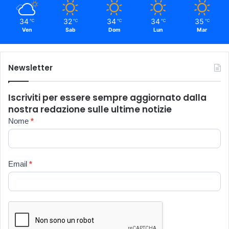
34
32
34
34
35
℃
℃
℃
℃
℃
Ven
Sab
Dom
Lun
Mar
Newsletter
Iscriviti per essere sempre aggiornato dalla
nostra redazione sulle ultime notizie
Newsletter
Nome
*
Email
*