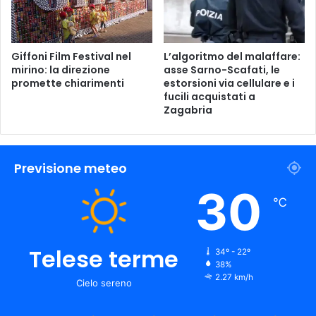
Giffoni Film Festival nel
L’algoritmo del malaffare:
mirino: la direzione
asse Sarno-Scafati, le
promette chiarimenti
estorsioni via cellulare e i
fucili acquistati a
Zagabria
Previsione meteo
30
℃
Telese terme
34º - 22º
38%
2.27 km/h
Cielo sereno