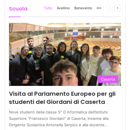
Scuola
Tutto
Avellino
Benevento
More
Pagina
Prossi
precedente
pagina
Caserta
Visita al Parlamento Europeo per gli
studenti del Giordani di Caserta
Nove studenti della classe 5^ D Informatica dell’Istituto
Superiore “Francesco Giordani” di Caserta, insieme alla
Dirigente Scolastica Antonella Serpico e alla docente…