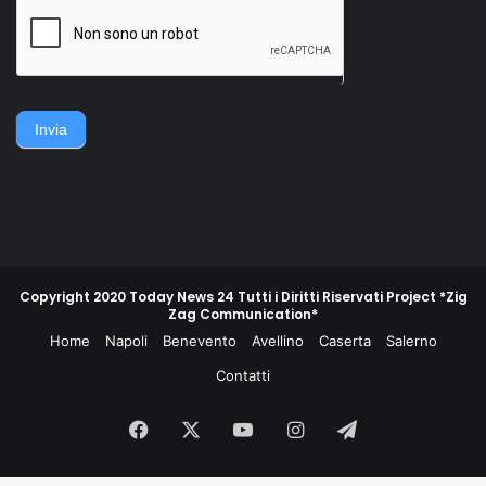
della famiglia. Accerchiano
gruppo di contadini, operai,
l'uomo, lo gettano
giovani e meno giovani,
sull'asfalto, lo picchiano e
guidati da un commissario di
poi lo gettano in un
polizia e da un maresciallo
cassonetto.
dei carabinieri, non
piegarono la schiena e
difesero la propria gente e
Invia
la propria terra.
Copyright 2020 Today News 24 Tutti i Diritti Riservati Project *Zig
Zag Communication*
Home
Napoli
Benevento
Avellino
Caserta
Salerno
Contatti
Facebook
X
You
Instagram
Telegram
Tube