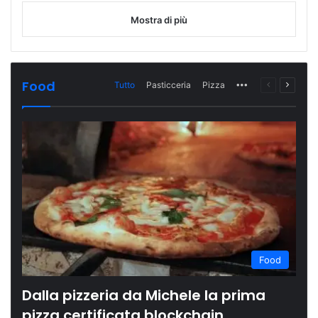
Mostra di più
Food
Tutto
Pasticceria
Pizza
More
Pagina
Prossi
precedente
pagina
Food
Dalla pizzeria da Michele la prima
pizza certificata blockchain