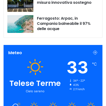
misura innovativa sostegno
Ferragosto: Arpac, in
Campania balneabile il 97%
delle acque
Meteo
33
℃
Telese Terme
34º - 22º
43%
2.11 km/h
Cielo sereno