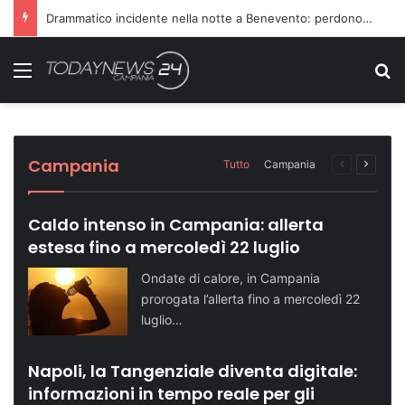
Richiesta di farmaci non accolta, scatta l’aggressione ai danni dei medici
Menu
C
Sette ragazzi ricoverati in ospedale dopo
Dopo il carcere riorganizza il gruppo
Turismo in crescita: Napoli supera quota
Telese Terme potenzia la sicurezza con
Domenica speciale in riva al mare: le tappe
una serata in discoteca
criminale: condannati in 14
500 mila visitatori
nuovi agenti di Polizia Locale
dell’evento
Cronaca NA
Cronaca NA
Attualità NA
Attualità BN
Attualità SA
Campania
Tutto
Campania
Pagina
Prossi
precedente
pagina
Caldo intenso in Campania: allerta
estesa fino a mercoledì 22 luglio
Ondate di calore, in Campania
prorogata l’allerta fino a mercoledì 22
luglio…
Napoli, la Tangenziale diventa digitale:
informazioni in tempo reale per gli