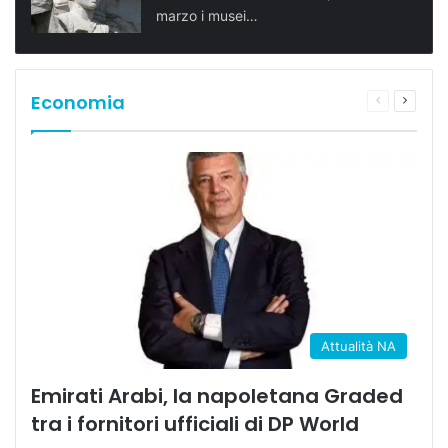
marzo i musei…
Economia
Pagina
Prossi
precedente
pagina
Attualità NA
Emirati Arabi, la napoletana Graded
tra i fornitori ufficiali di DP World