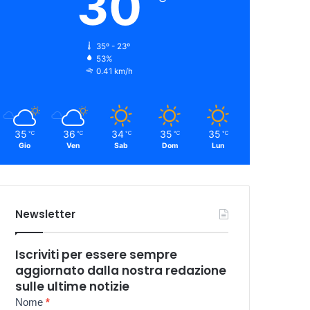
30
35º - 23º
53%
0.41 km/h
35
36
34
35
35
℃
℃
℃
℃
℃
Gio
Ven
Sab
Dom
Lun
Newsletter
Iscriviti per essere sempre
aggiornato dalla nostra redazione
sulle ultime notizie
Newsletter
Nome
*