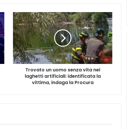
Trovato
un
uomo
senza
vita
nei
laghetti
artificiali:
identificata
Trovato un uomo senza vita nei
la
vittima,
laghetti artificiali: identificata la
indaga
vittima, indaga la Procura
la
Procura