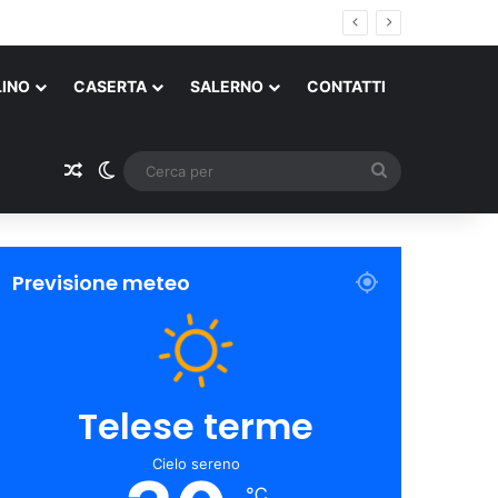
LINO
CASERTA
SALERNO
CONTATTI
Un articolo a caso
Cambia aspetto
Cerca
per
Previsione meteo
Telese terme
Cielo sereno
℃