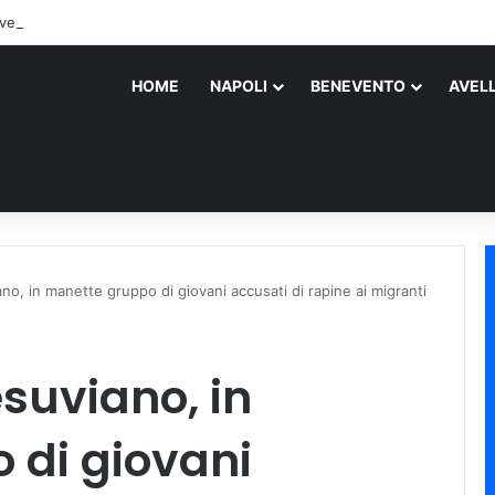
vento: perdono la vita due persone
HOME
NAPOLI
BENEVENTO
AVEL
o, in manette gruppo di giovani accusati di rapine ai migranti
suviano, in
 di giovani