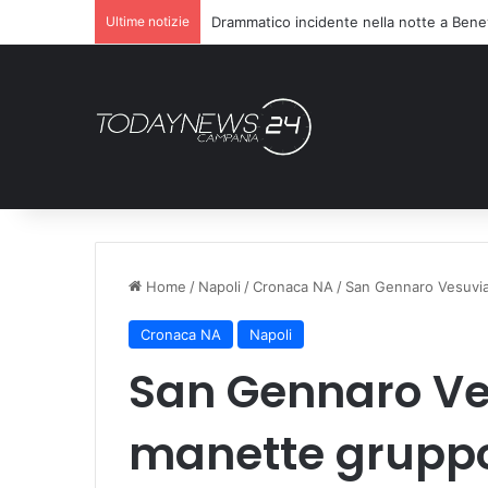
Ultime notizie
Drammatico incidente nella notte a Bene
Home
/
Napoli
/
Cronaca NA
/
San Gennaro Vesuvian
Cronaca NA
Napoli
San Gennaro Ve
manette gruppo