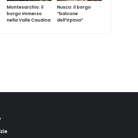
Montesarchio: il
Nusco: il borgo
borgo immerso
“balcone
nella Valle Caudina
dell’Irpinia”
e
izie