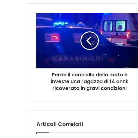
Perde
il
controllo
della
moto
e
investe
una
ragazza
Perde il controllo della moto e
di
14
investe una ragazza di 14 anni:
anni:
ricoverata in gravi condizioni
ricoverata
in
gravi
condizioni
Articoli Correlati