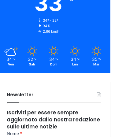
33
34º - 22º
34%
2.66 km/h
34
32
34
34
35
℃
℃
℃
℃
℃
Ven
Sab
Dom
Lun
Mar
Newsletter
Iscriviti per essere sempre
aggiornato dalla nostra redazione
sulle ultime notizie
Newsletter
Nome
*