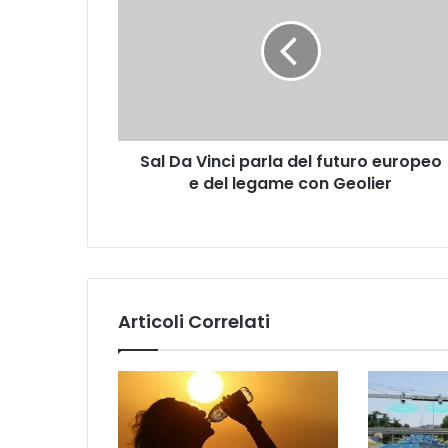
Vinci
parla
del
futuro
europeo
e
del
Sal Da Vinci parla del futuro europeo
legame
con
e del legame con Geolier
Geolier
Articoli Correlati