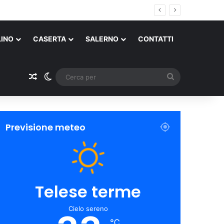
LINO
CASERTA
SALERNO
CONTATTI
Un articolo a caso
Cambia aspetto
Cerca
per
Previsione meteo
Telese terme
Cielo sereno
℃