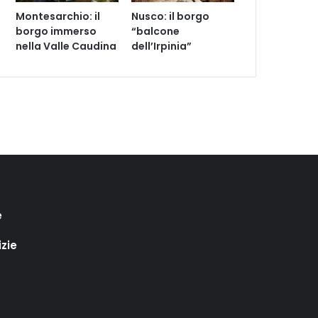
Montesarchio: il
Nusco: il borgo
borgo immerso
“balcone
nella Valle Caudina
dell’Irpinia”
e
izie