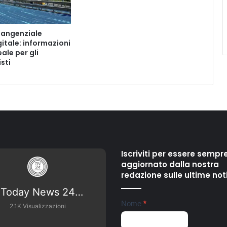
 Tangenziale
gitale: informazioni
ale per gli
sti
Iscriviti per essere sempr
aggiornato dalla nostra
redazione sulle ultime not
Today News 24
Newsletter
Nome
*
Campania
2.1K Visualizzazioni