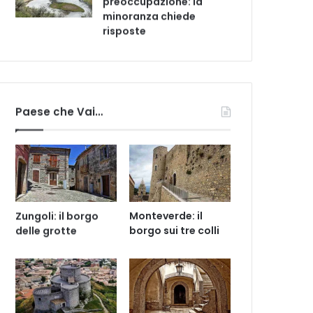
preoccupazione: la
minoranza chiede
risposte
Paese che Vai…
Zungoli: il borgo
Monteverde: il
delle grotte
borgo sui tre colli