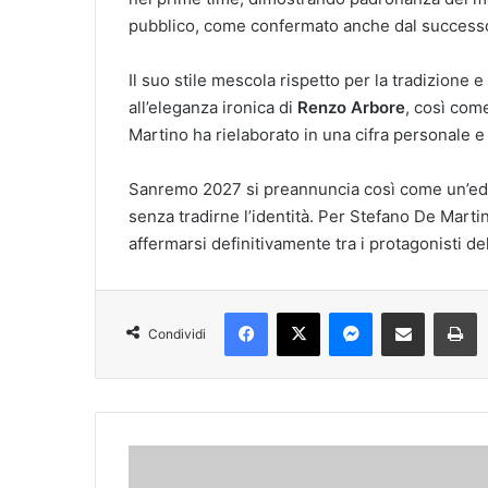
pubblico, come confermato anche dal success
Il suo stile mescola rispetto per la tradizione
all’eleganza ironica di
Renzo Arbore
, così come
Martino ha rielaborato in una cifra personale e 
Sanremo 2027 si preannuncia così come un’ediz
senza tradirne l’identità. Per Stefano De Marti
affermarsi definitivamente tra i protagonisti del
Facebook
X
Messenger
Condividi via mail
S
Condividi
Sal
Da