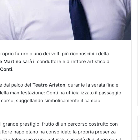
roprio futuro a uno dei volti più riconoscibili della
e Martino
sarà il conduttore e direttore artistico di
 Conti
.
te dal palco del
Teatro Ariston
, durante la serata finale
ella manifestazione: Conti ha ufficializzato il passaggio
 corso, suggellando simbolicamente il cambio
.
i grande prestigio, frutto di un percorso costruito con
duttore napoletano ha consolidato la propria presenza
zo televisivo e una naturale capacità di dialogo con il