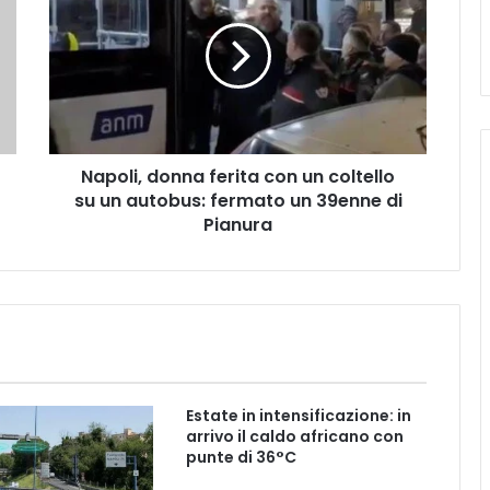
ferita
con
un
coltello
su
un
autobus:
Napoli, donna ferita con un coltello
fermato
un
su un autobus: fermato un 39enne di
39enne
Pianura
di
Pianura
Estate in intensificazione: in
arrivo il caldo africano con
punte di 36°C