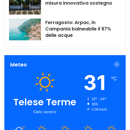
misura innovativa sostegno
Ferragosto: Arpac, in
Campania balneabile il 97%
delle acque
Meteo
31
℃
Telese Terme
32º - 24º
38%
2.06 km/h
Cielo sereno