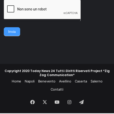
della famiglia. Accerchiano
gruppo di contadini, operai,
l'uomo, lo gettano
giovani e meno giovani,
sull'asfalto, lo picchiano e
guidati da un commissario di
poi lo gettano in un
polizia e da un maresciallo
cassonetto.
dei carabinieri, non
piegarono la schiena e
difesero la propria gente e
Invia
la propria terra.
Copyright 2020 Today News 24 Tutti i Diritti Riservati Project *Zig
Zag Communication*
Home
Napoli
Benevento
Avellino
Caserta
Salerno
Contatti
Facebook
X
You
Instagram
Telegram