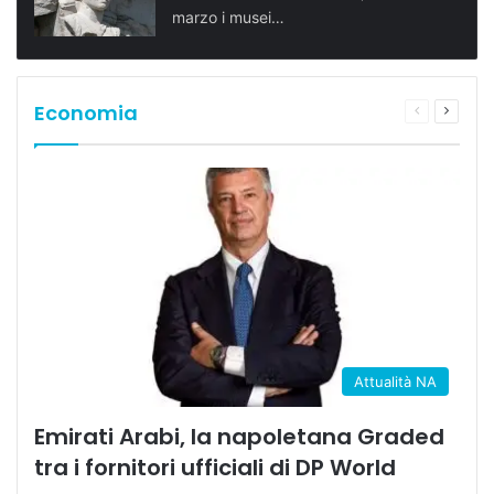
marzo i musei…
Economia
Pagina
Prossi
precedente
pagina
Attualità NA
Emirati Arabi, la napoletana Graded
tra i fornitori ufficiali di DP World