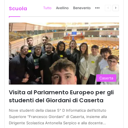
Scuola
Tutto
Avellino
Benevento
More
Pagina
Prossi
precedente
pagina
Caserta
Visita al Parlamento Europeo per gli
studenti del Giordani di Caserta
Nove studenti della classe 5^ D Informatica dell’Istituto
Superiore “Francesco Giordani” di Caserta, insieme alla
Dirigente Scolastica Antonella Serpico e alla docente…