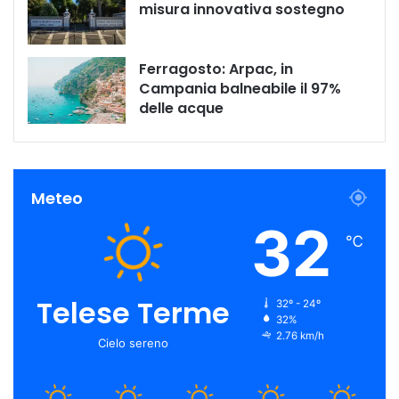
misura innovativa sostegno
Ferragosto: Arpac, in
Campania balneabile il 97%
delle acque
Meteo
32
℃
Telese Terme
32º - 24º
32%
2.76 km/h
Cielo sereno