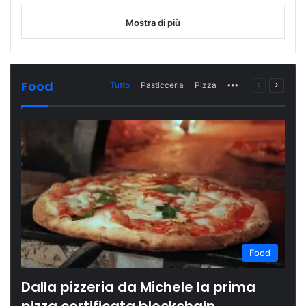
Mostra di più
Food
Tutto
Pasticceria
Pizza
More
Pagina
Prossi
precedente
pagina
Food
Dalla pizzeria da Michele la prima