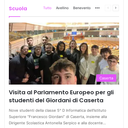
Scuola
Tutto
Avellino
Benevento
More
Pagina
Prossi
precedente
pagina
Caserta
Visita al Parlamento Europeo per gli
studenti del Giordani di Caserta
Nove studenti della classe 5^ D Informatica dell’Istituto
Superiore “Francesco Giordani” di Caserta, insieme alla
Dirigente Scolastica Antonella Serpico e alla docente…