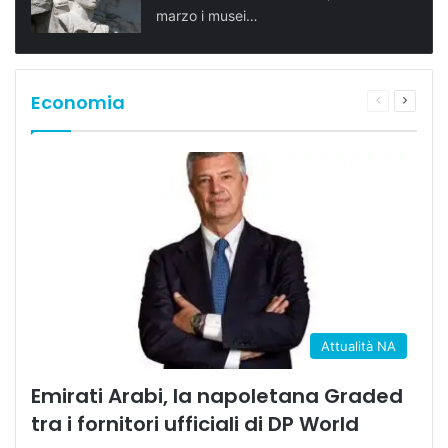
marzo i musei…
Economia
Pagina
Prossi
precedente
pagina
Attualità NA
Emirati Arabi, la napoletana Graded
tra i fornitori ufficiali di DP World