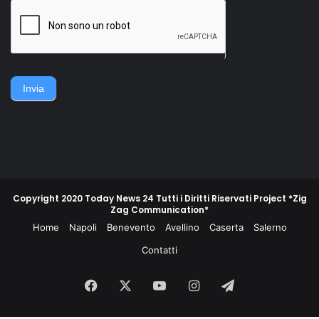
della famiglia. Accerchiano
gruppo di contadini, operai,
l'uomo, lo gettano
giovani e meno giovani,
sull'asfalto, lo picchiano e
guidati da un commissario di
poi lo gettano in un
polizia e da un maresciallo
cassonetto.
dei carabinieri, non
piegarono la schiena e
difesero la propria gente e
Invia
la propria terra.
Copyright 2020 Today News 24 Tutti i Diritti Riservati Project *Zig
Zag Communication*
Home
Napoli
Benevento
Avellino
Caserta
Salerno
Contatti
Facebook
X
You
Instagram
Telegram