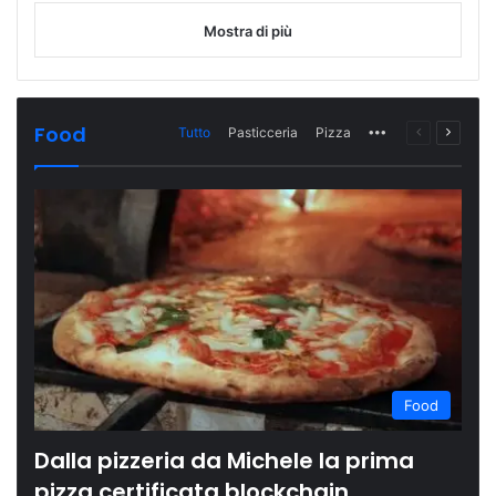
Mostra di più
Food
Tutto
Pasticceria
Pizza
More
Pagina
Prossi
precedente
pagina
Food
Dalla pizzeria da Michele la prima
pizza certificata blockchain