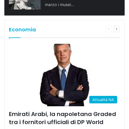
marzo i musei…
Economia
Pagina
Prossi
precedente
pagina
Attualità NA
Emirati Arabi, la napoletana Graded
tra i fornitori ufficiali di DP World