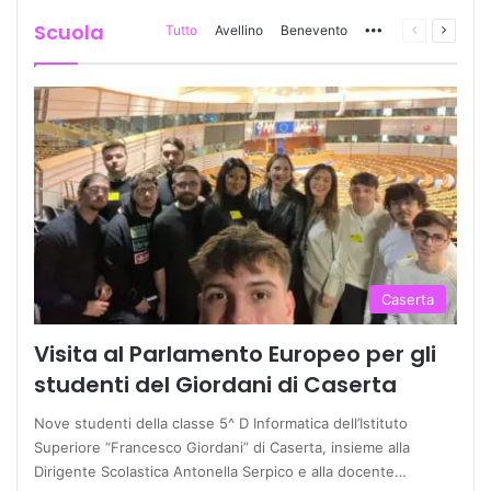
Scuola
Tutto
Avellino
Benevento
More
Pagina
Prossi
precedente
pagina
Caserta
Visita al Parlamento Europeo per gli
studenti del Giordani di Caserta
Nove studenti della classe 5^ D Informatica dell’Istituto
Superiore “Francesco Giordani” di Caserta, insieme alla
Dirigente Scolastica Antonella Serpico e alla docente…