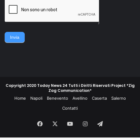
della famiglia. Accerchiano
gruppo di contadini, operai,
l'uomo, lo gettano
giovani e meno giovani,
sull'asfalto, lo picchiano e
guidati da un commissario di
poi lo gettano in un
polizia e da un maresciallo
cassonetto.
dei carabinieri, non
piegarono la schiena e
difesero la propria gente e
Invia
la propria terra.
Copyright 2020 Today News 24 Tutti i Diritti Riservati Project *Zig
Zag Communication*
Home
Napoli
Benevento
Avellino
Caserta
Salerno
Contatti
Facebook
X
You
Instagram
Telegram
Tube