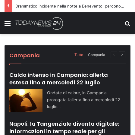
Richiesta di farmaci non accolta, scatta l’aggressione ai danni dei medici
Menu
C
Sette ragazzi ricoverati in ospedale dopo
Dopo il carcere riorganizza il gruppo
Turismo in crescita: Napoli supera quota
Telese Terme potenzia la sicurezza con
Domenica speciale in riva al mare: le tappe
una serata in discoteca
criminale: condannati in 14
500 mila visitatori
nuovi agenti di Polizia Locale
dell’evento
Cronaca NA
Cronaca NA
Attualità NA
Attualità BN
Attualità SA
Campania
Tutto
Campania
Pagina
Prossi
precedente
pagina
Caldo intenso in Campania: allerta
estesa fino a mercoledì 22 luglio
Ondate di calore, in Campania
prorogata l’allerta fino a mercoledì 22
luglio…
Napoli, la Tangenziale diventa digitale:
informazioni in tempo reale per gli