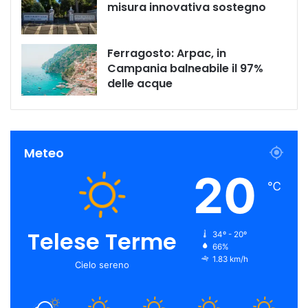
misura innovativa sostegno
Ferragosto: Arpac, in
Campania balneabile il 97%
delle acque
Meteo
20
℃
Telese Terme
34º - 20º
66%
1.83 km/h
Cielo sereno