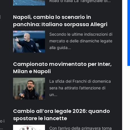
Road d’Italia La Tangenziale di…
l
Napoli, cambia lo scenario in
panchina: Italiano sorpassa Allegri
Secondo le ultime indiscrezioni di
mercato e delle dinamiche legate
alla guida…
Campionato movimentato per Inter,
Milan e Napoli
La sfida del Franchi di domenica
sera ha attirato l’attenzione di
un…
o
Cambio all’ora legale 2026: quando
spostare le lancette
o i
i…
Con l’arrivo della primavera torna