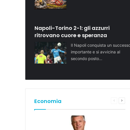
Napoli-Torino 2-1: gli azzurri
ritrovano cuore e speranza
Il Napoli conquista un success
importante e si avvicina al
secondo posto…
Economia
Pagina
Pros
preceden
pagi