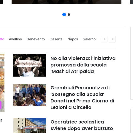
tto
Avellino
Benevento
Caserta
Napoli
Salerno
Pagina
Prossima
precedente
pagina
No alla violenza: l’iniziativa
promossa dalla scuola
‘Masi’ di Atripalda
Grembiuli Personalizzati
‘Sostegno alla Scuola’
Donati nel Primo Giorno di
Lezioni a Circello
r
Operatrice scolastica
sviene dopo aver battuto