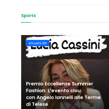
Sports
Vittoria convincente 
 Sud
La Juvecaserta conquis
Basket Oscar, spettaco
Colpi vincenti e contro
classifica rafforzata
Juvecaserta impone i
Basket, la Miwa affro
Attualità BN
Premio Eccellenze Summer
Fashion: L’evento clou
con Angelo Iannelli alle Terme
di Telese