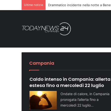
Ultime notizie
Richiesta di farmaci non accolta, scatta l
le
 sul
Sette ragazzi ricover
Vivo
Dopo il carcere riorga
Turismo in crescita: 
Telese Terme potenzia 
Domenica speciale in 
Una notte di paura a Casamicciola Terme, sull’isola d’
Cronaca NA
Cronaca NA
Attualità NA
Attualità BN
Attualità SA
Campania
Caldo intenso in Campania: allerta
estesa fino a mercoledì 22 luglio
Ondate di calore, in Campania
prorogata l’allerta fino a
mercoledì 22 luglio…