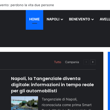
’aggressione ai danni dei medici
HOME
NAPOLI
BENEVENTO
AVEL
ati in ospedale dopo una serat
nizza il gruppo criminale: con
Napoli supera quota 500 mila v
la sicurezza con nuovi agenti 
riva al mare: le tappe dell’ev
Ischia, dove sette ragazzi, alcuni dei quali…
Tutto
Campania
Pagina
Prossima
precedente
pagina
Napoli, la Tangenziale diventa
digitale: informazioni in tempo reale
per gli automobilisti
Tangenziale di Napoli,
riconosciuta come prima Smart