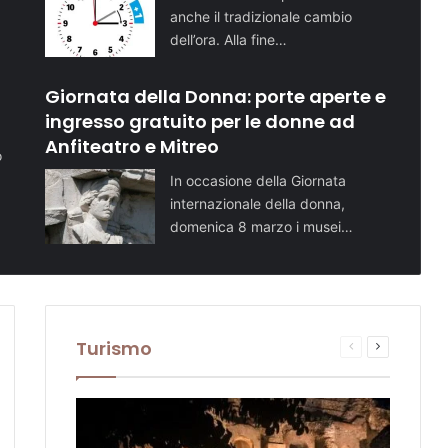
anche il tradizionale cambio
dell’ora. Alla fine…
Giornata della Donna: porte aperte e
ingresso gratuito per le donne ad
Anfiteatro e Mitreo
o
In occasione della Giornata
internazionale della donna,
domenica 8 marzo i musei…
Turismo
sima
Pagina
Prossima
te
na
precedente
pagina