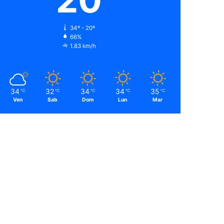
34º - 20º
66%
1.83 km/h
34
32
34
34
35
℃
℃
℃
℃
℃
Ven
Sab
Dom
Lun
Mar