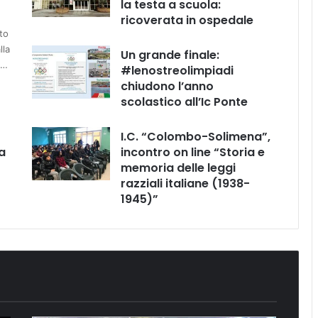
la testa a scuola:
ricoverata in ospedale
to
lla
Un grande finale:
e…
#lenostreolimpiadi
chiudono l’anno
scolastico all’Ic Ponte
I.C. “Colombo-Solimena”,
a
incontro on line “Storia e
memoria delle leggi
razziali italiane (1938-
1945)”