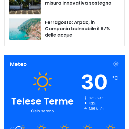
misura innovativa sostegno
Ferragosto: Arpac, in
Campania balneabile il 97%
delle acque
Meteo
30
℃
Telese Terme
32º - 24º
43%
1.56 km/h
Cielo sereno