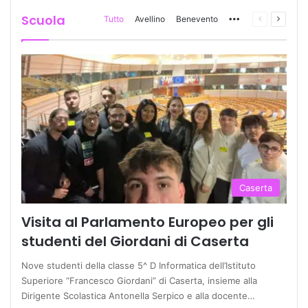
Scuola
Tutto
Avellino
Benevento
More
Pagina
Prossi
precedente
pagina
Caserta
Visita al Parlamento Europeo per gli
studenti del Giordani di Caserta
Nove studenti della classe 5^ D Informatica dell’Istituto
Superiore “Francesco Giordani” di Caserta, insieme alla
Dirigente Scolastica Antonella Serpico e alla docente…