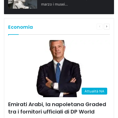
marzo i musei…
Economia
Pagina
Prossi
precedente
pagina
Attualità NA
Emirati Arabi, la napoletana Graded
tra i fornitori ufficiali di DP World