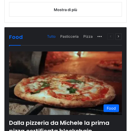
Mostra di più
Food
Tutto
Pasticceria
Pizza
More
Pagina
Prossi
precedente
pagina
Food
Dalla pizzeria da Michele la prima