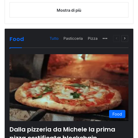
Mostra di più
Food
Tutto
Pasticceria
Pizza
More
Pagina
Prossi
precedente
pagina
Food
Dalla pizzeria da Michele la prima