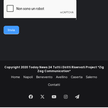
della famiglia. Accerchiano
gruppo di contadini, operai,
l'uomo, lo gettano
giovani e meno giovani,
sull'asfalto, lo picchiano e
guidati da un commissario di
poi lo gettano in un
polizia e da un maresciallo
cassonetto.
dei carabinieri, non
piegarono la schiena e
difesero la propria gente e
Invia
la propria terra.
Copyright 2020 Today News 24 Tutti i Diritti Riservati Project *Zig
Zag Communication*
Home
Napoli
Benevento
Avellino
Caserta
Salerno
Contatti
Facebook
X
You
Instagram
Telegram