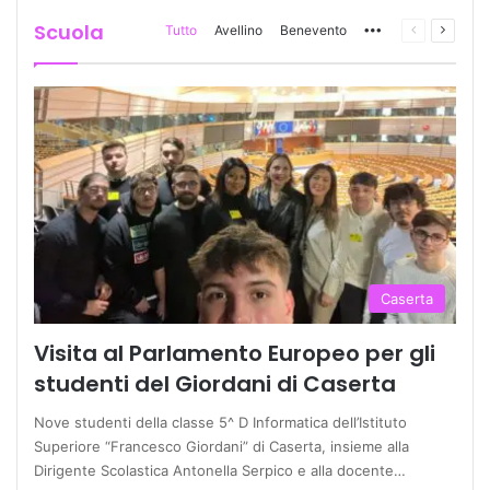
Scuola
Tutto
Avellino
Benevento
More
Pagina
Prossi
precedente
pagina
Caserta
Visita al Parlamento Europeo per gli
studenti del Giordani di Caserta
Nove studenti della classe 5^ D Informatica dell’Istituto
Superiore “Francesco Giordani” di Caserta, insieme alla
Dirigente Scolastica Antonella Serpico e alla docente…