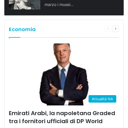
marzo i musei…
Economia
Pagina
Prossi
precedente
pagina
Attualità NA
Emirati Arabi, la napoletana Graded
tra i fornitori ufficiali di DP World