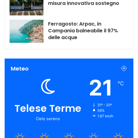
misura innovativa sostegno
Ferragosto: Arpac, in
Campania balneabile il 97%
delle acque
Meteo
21
℃
Telese Terme
31º - 20º
59%
1.87 km/h
Cielo sereno