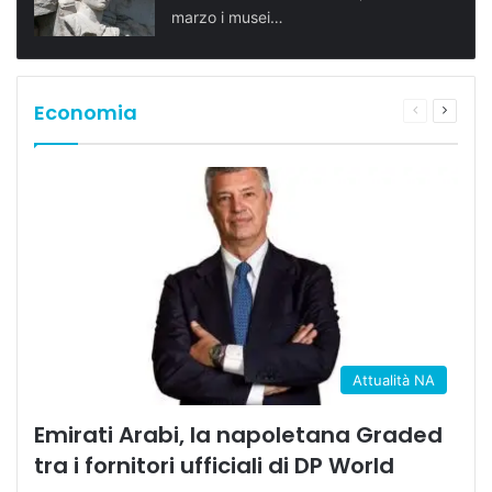
marzo i musei…
Economia
Pagina
Prossi
precedente
pagina
Attualità NA
Emirati Arabi, la napoletana Graded
tra i fornitori ufficiali di DP World