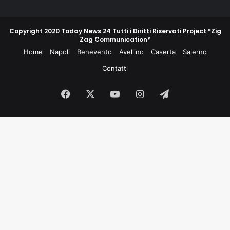
Copyright 2020 Today News 24 Tutti i Diritti Riservati Project *Zig
Zag Communication*
Home
Napoli
Benevento
Avellino
Caserta
Salerno
Contatti
Facebook
X
You
Instagram
Telegram
Tube