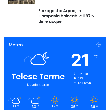
Ferragosto: Arpac, in
Campania balneabile il 97%
delle acque
Meteo
21
℃
Telese Terme
33º - 18º
59%
1.44 km/h
Nuvole sparse
33
33
34
35
36
℃
℃
℃
℃
℃