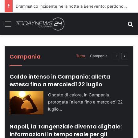
Drammatico incidente nella notte a Benevento: perdono la vita due persone
Menu
C
Sette ragazzi ricoverati in ospedale dopo
Dopo il carcere riorganizza il gruppo
Turismo in crescita: Napoli supera quota
Telese Terme potenzia la sicurezza con
Domenica speciale in riva al mare: le tappe
una serata in discoteca
criminale: condannati in 14
500 mila visitatori
nuovi agenti di Polizia Locale
dell’evento
Cronaca NA
Cronaca NA
Attualità NA
Attualità BN
Attualità SA
Campania
Tutto
Campania
Pagina
Prossi
precedente
pagina
Caldo intenso in Campania: allerta
estesa fino a mercoledì 22 luglio
Ondate di calore, in Campania
prorogata l’allerta fino a mercoledì 22
luglio…
Napoli, la Tangenziale diventa digitale:
informazioni in tempo reale per gli