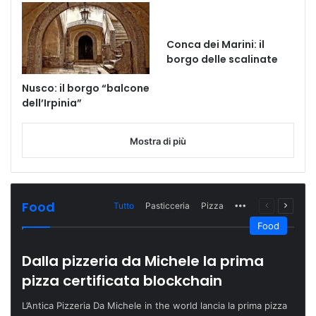
Conca dei Marini: il
borgo delle scalinate
Nusco: il borgo “balcone
dell’Irpinia”
Mostra di più
Food
Tutto
Pasticceria
Pizza
More
Pagina
Prossi
precedente
pagina
Food
Dalla pizzeria da Michele la prima
pizza certificata blockchain
L’Antica Pizzeria Da Michele in the world lancia la prima pizza