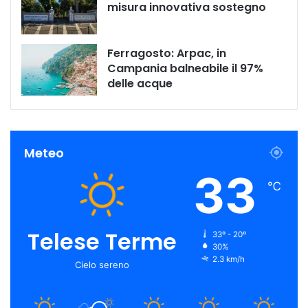
misura innovativa sostegno
Ferragosto: Arpac, in
Campania balneabile il 97%
delle acque
Meteo
33
℃
Telese Terme
33º - 20º
30%
2.3 km/h
Cielo sereno