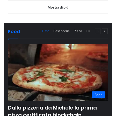
Mostra di più
Food
Tutto
Pasticceria
Pizza
More
Pagina
Prossi
precedente
pagina
Food
Dalla pizzeria da Michele la prima
pizza certificata blockchain