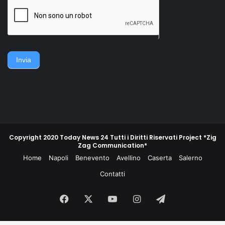
della famiglia. Accerchiano
gruppo di contadini, operai,
l'uomo, lo gettano
giovani e meno giovani,
sull'asfalto, lo picchiano e
guidati da un commissario di
poi lo gettano in un
polizia e da un maresciallo
cassonetto.
dei carabinieri, non
piegarono la schiena e
difesero la propria gente e
Invia
la propria terra.
Copyright 2020 Today News 24 Tutti i Diritti Riservati Project *Zig
Zag Communication*
Home
Napoli
Benevento
Avellino
Caserta
Salerno
Contatti
Facebook
X
You
Instagram
Telegram
Tube