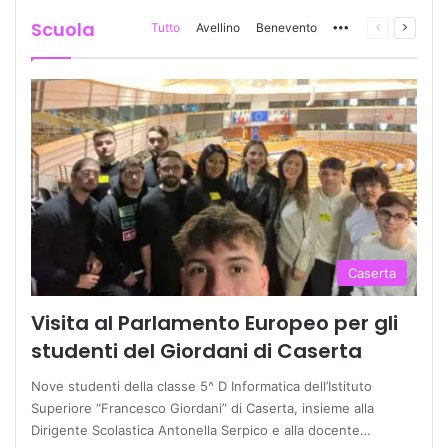
Scuola
Tutto
Avellino
Benevento
More
Pagina
Prossi
precedente
pagina
Caserta
Visita al Parlamento Europeo per gli
studenti del Giordani di Caserta
Nove studenti della classe 5^ D Informatica dell’Istituto
Superiore “Francesco Giordani” di Caserta, insieme alla
Dirigente Scolastica Antonella Serpico e alla docente…