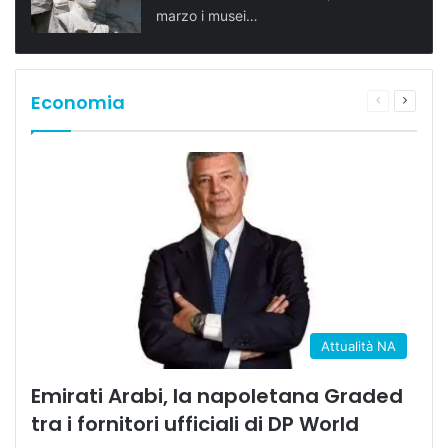
marzo i musei…
Economia
Pagina
Prossi
precedente
pagina
Attualità NA
Emirati Arabi, la napoletana Graded
tra i fornitori ufficiali di DP World