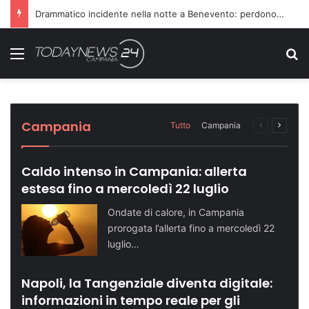
Richiesta di farmaci non accolta, scatta l’aggressione ai danni dei medici
Menu
C
Sette ragazzi ricoverati in ospedale dopo
Dopo il carcere riorganizza il gruppo
Turismo in crescita: Napoli supera quota
Telese Terme potenzia la sicurezza con
Domenica speciale in riva al mare: le tappe
una serata in discoteca
criminale: condannati in 14
500 mila visitatori
nuovi agenti di Polizia Locale
dell’evento
Cronaca NA
Cronaca NA
Attualità NA
Attualità BN
Attualità SA
Campania
Tutto
Campania
Pagina
Prossi
precedente
pagina
Caldo intenso in Campania: allerta
estesa fino a mercoledì 22 luglio
Ondate di calore, in Campania
prorogata l’allerta fino a mercoledì 22
luglio…
Napoli, la Tangenziale diventa digitale:
informazioni in tempo reale per gli