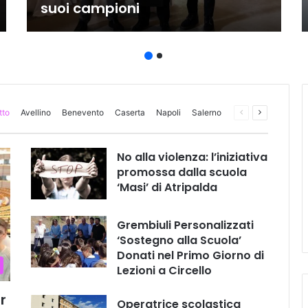
suoi campioni
tto
Avellino
Benevento
Caserta
Napoli
Salerno
Pagina
Prossima
precedente
pagina
No alla violenza: l’iniziativa
promossa dalla scuola
‘Masi’ di Atripalda
Grembiuli Personalizzati
‘Sostegno alla Scuola’
Donati nel Primo Giorno di
Lezioni a Circello
r
Operatrice scolastica