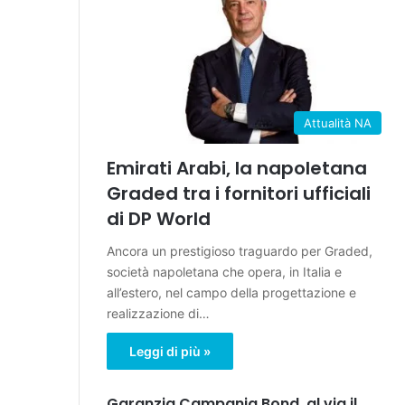
Attualità NA
Emirati Arabi, la napoletana
Graded tra i fornitori ufficiali
di DP World
Ancora un prestigioso traguardo per Graded,
società napoletana che opera, in Italia e
all’estero, nel campo della progettazione e
realizzazione di…
Leggi di più »
Garanzia Campania Bond, al via il