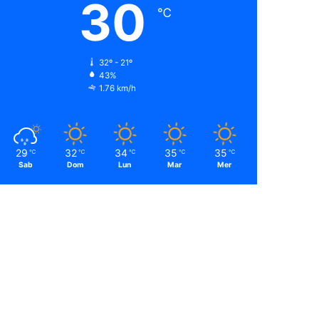
30
℃
32º - 21º
43%
1.76 km/h
29
32
34
35
35
℃
℃
℃
℃
℃
Sab
Dom
Lun
Mar
Mer