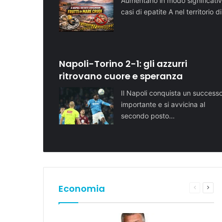
Aumentano in modo significativ
casi di epatite A nel territorio d
Napoli-Torino 2-1: gli azzurri
ritrovano cuore e speranza
Il Napoli conquista un success
importante e si avvicina al
secondo posto…
Economia
Pagina
Pros
preceden
pagi