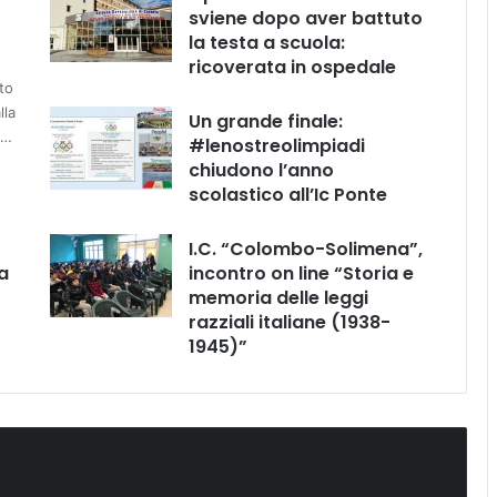
sviene dopo aver battuto
la testa a scuola:
ricoverata in ospedale
to
lla
Un grande finale:
e…
#lenostreolimpiadi
chiudono l’anno
scolastico all’Ic Ponte
I.C. “Colombo-Solimena”,
a
incontro on line “Storia e
memoria delle leggi
razziali italiane (1938-
1945)”