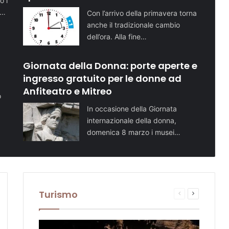
o i
i…
Con l’arrivo della primavera torna
anche il tradizionale cambio
dell’ora. Alla fine…
Giornata della Donna: porte aperte e
ingresso gratuito per le donne ad
Anfiteatro e Mitreo
o
In occasione della Giornata
internazionale della donna,
domenica 8 marzo i musei…
Turismo
sima
Pagina
Prossima
te
na
precedente
pagina