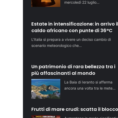
mercoledì 22 luglio…
Estate in intensificazione: in arrivo i
caldo africano con punte di 36°C
L’Italia si prepara a vivere un deciso cambio di
scenario meteorologico che…
Un patrimonio di rara bellezza tra i
più affascinanti al mondo
La Baia di Ieranto si afferma
ancora una volta tra le mete…
Frutti di mare crudi: scatta il blocc