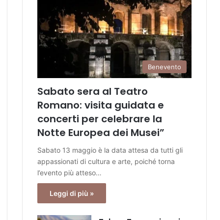
Benevento
Sabato sera al Teatro
Romano: visita guidata e
concerti per celebrare la
Notte Europea dei Musei”
Sabato 13 maggio è la data attesa da tutti gli
appassionati di cultura e arte, poiché torna
l’evento più atteso…
Leggi di più »