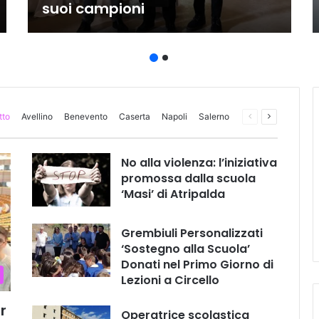
suoi campioni
tto
Avellino
Benevento
Caserta
Napoli
Salerno
Pagina
Prossima
precedente
pagina
No alla violenza: l’iniziativa
promossa dalla scuola
‘Masi’ di Atripalda
Grembiuli Personalizzati
‘Sostegno alla Scuola’
Donati nel Primo Giorno di
Lezioni a Circello
r
Operatrice scolastica