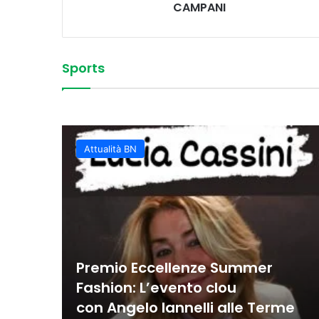
CAMPANI
Sports
Vittoria convincente 
 Sud
La Juvecaserta conquis
Basket Oscar, spettaco
Colpi vincenti e contro
classifica rafforzata
Juvecaserta impone i
Basket, la Miwa affro
Attualità BN
Premio Eccellenze Summer
Fashion: L’evento clou
con Angelo Iannelli alle Terme