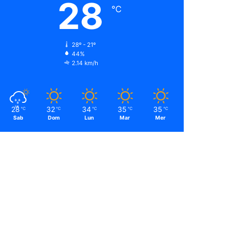
28
℃
28º - 21º
44%
2.14 km/h
28
32
34
35
35
℃
℃
℃
℃
℃
Sab
Dom
Lun
Mar
Mer