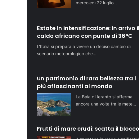
mercoledì 22 luglio…
Estate in intensificazione: in arrivo i
caldo africano con punte di 36°C
L’Italia si prepara a vivere un deciso cambio di
scenario meteorologico che…
Un patrimonio di rara bellezza tra i
più affascinanti al mondo
La Baia di Ieranto si afferma
ancora una volta tra le mete…
Frutti di mare crudi: scatta il blocc