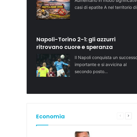
Aumentano in modo significativ
casi di epatite A nel territorio d
Napoli-Torino 2-1: gli azzurri
ritrovano cuore e speranza
Il Napoli conquista un success
importante e si avvicina al
secondo posto…
Economia
Pagina
Pros
preceden
pagi