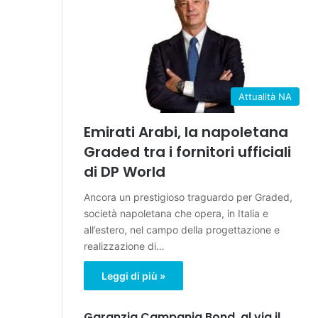
Attualità NA
Emirati Arabi, la napoletana
Graded tra i fornitori ufficiali
di DP World
Ancora un prestigioso traguardo per Graded,
società napoletana che opera, in Italia e
all’estero, nel campo della progettazione e
realizzazione di…
Leggi di più »
Garanzia Campania Bond, al via il