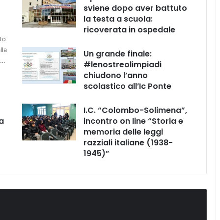
sviene dopo aver battuto
la testa a scuola:
ricoverata in ospedale
to
lla
Un grande finale:
e…
#lenostreolimpiadi
chiudono l’anno
scolastico all’Ic Ponte
I.C. “Colombo-Solimena”,
a
incontro on line “Storia e
memoria delle leggi
razziali italiane (1938-
1945)”