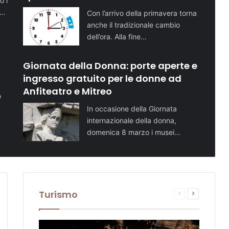
o i
i…
Con l’arrivo della primavera torna
anche il tradizionale cambio
dell’ora. Alla fine…
Giornata della Donna: porte aperte e
ingresso gratuito per le donne ad
Anfiteatro e Mitreo
o
In occasione della Giornata
internazionale della donna,
domenica 8 marzo i musei…
Turismo
sima
Pagina
Prossima
te
na
precedente
pagina