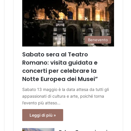
Benevento
Sabato sera al Teatro
Romano: visita guidata e
concerti per celebrare la
Notte Europea dei Musei”
Sabato 13 maggio è la data attesa da tutti gli
appassionati di cultura e arte, poiché torna
l’evento più atteso…
Leggi di più »