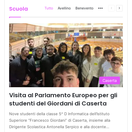
Scuola
Tutto
Avellino
Benevento
More
Pagina
Prossi
precedente
pagina
Caserta
Visita al Parlamento Europeo per gli
studenti del Giordani di Caserta
Nove studenti della classe 5^ D Informatica dell’Istituto
Superiore “Francesco Giordani” di Caserta, insieme alla
Dirigente Scolastica Antonella Serpico e alla docente…