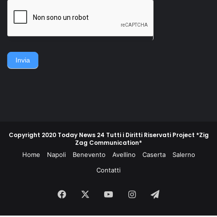
della famiglia. Accerchiano
gruppo di contadini, operai,
l'uomo, lo gettano
giovani e meno giovani,
sull'asfalto, lo picchiano e
guidati da un commissario di
poi lo gettano in un
polizia e da un maresciallo
cassonetto.
dei carabinieri, non
piegarono la schiena e
difesero la propria gente e
Invia
la propria terra.
Copyright 2020 Today News 24 Tutti i Diritti Riservati Project *Zig
Zag Communication*
Home
Napoli
Benevento
Avellino
Caserta
Salerno
Contatti
Facebook
X
You
Instagram
Telegram