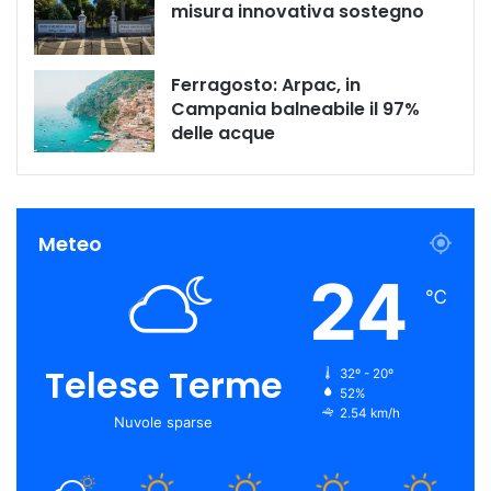
misura innovativa sostegno
Ferragosto: Arpac, in
Campania balneabile il 97%
delle acque
Meteo
24
℃
Telese Terme
32º - 20º
52%
2.54 km/h
Nuvole sparse