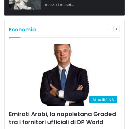
marzo i musei…
Economia
Pagina
Prossi
precedente
pagina
Attualità NA
Emirati Arabi, la napoletana Graded
tra i fornitori ufficiali di DP World