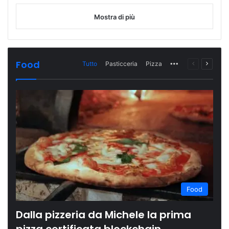
Mostra di più
Food
Tutto
Pasticceria
Pizza
More
Pagina
Prossi
precedente
pagina
Food
Dalla pizzeria da Michele la prima