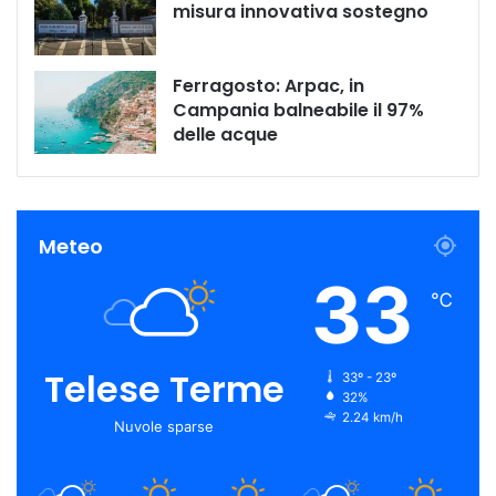
misura innovativa sostegno
Ferragosto: Arpac, in
Campania balneabile il 97%
delle acque
Meteo
33
℃
Telese Terme
33º - 23º
32%
2.24 km/h
Nuvole sparse