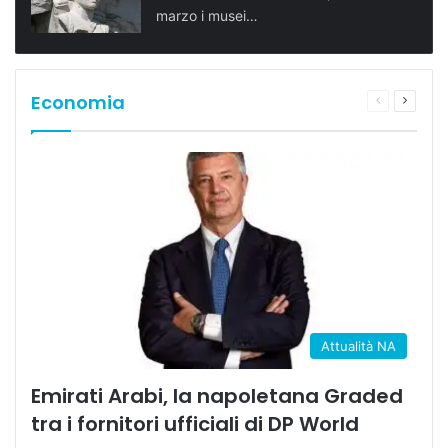
marzo i musei…
Economia
Pagina
Prossi
precedente
pagina
Attualità NA
Emirati Arabi, la napoletana Graded
tra i fornitori ufficiali di DP World