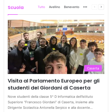
Scuola
Tutto
Avellino
Benevento
More
Pagina
Prossi
precedente
pagina
Caserta
Visita al Parlamento Europeo per gli
studenti del Giordani di Caserta
Nove studenti della classe 5^ D Informatica dell’Istituto
Superiore “Francesco Giordani” di Caserta, insieme alla
Dirigente Scolastica Antonella Serpico e alla docente…