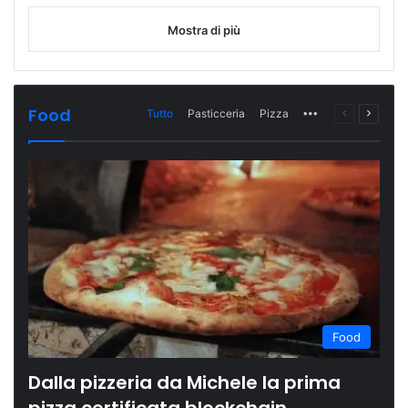
Mostra di più
Food
Tutto
Pasticceria
Pizza
More
Pagina
Prossi
precedente
pagina
Food
Dalla pizzeria da Michele la prima