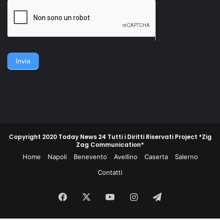
della famiglia. Accerchiano
gruppo di contadini, operai,
l'uomo, lo gettano
giovani e meno giovani,
sull'asfalto, lo picchiano e
guidati da un commissario di
poi lo gettano in un
polizia e da un maresciallo
cassonetto.
dei carabinieri, non
piegarono la schiena e
difesero la propria gente e
Invia
la propria terra.
Copyright 2020 Today News 24 Tutti i Diritti Riservati Project *Zig
Zag Communication*
Home
Napoli
Benevento
Avellino
Caserta
Salerno
Contatti
Facebook
X
You
Instagram
Telegram