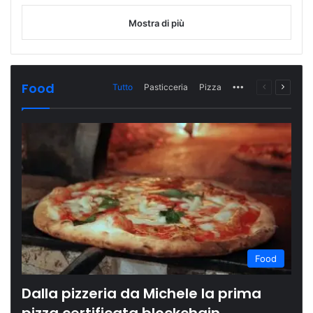
Mostra di più
Food
Tutto
Pasticceria
Pizza
More
Pagina
Prossi
precedente
pagina
Food
Dalla pizzeria da Michele la prima