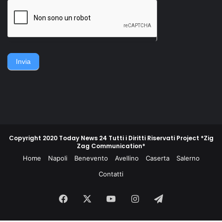
della famiglia. Accerchiano
gruppo di contadini, operai,
l'uomo, lo gettano
giovani e meno giovani,
sull'asfalto, lo picchiano e
guidati da un commissario di
poi lo gettano in un
polizia e da un maresciallo
cassonetto.
dei carabinieri, non
piegarono la schiena e
difesero la propria gente e
Invia
la propria terra.
Copyright 2020 Today News 24 Tutti i Diritti Riservati Project *Zig
Zag Communication*
Home
Napoli
Benevento
Avellino
Caserta
Salerno
Contatti
Facebook
X
You
Instagram
Telegram