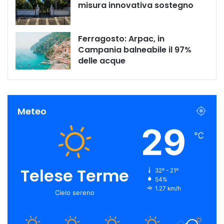
misura innovativa sostegno
Ferragosto: Arpac, in
Campania balneabile il 97%
delle acque
Meteo
29
℃
Telese Terme
32º - 21º
54%
1.27 km/h
Cielo sereno