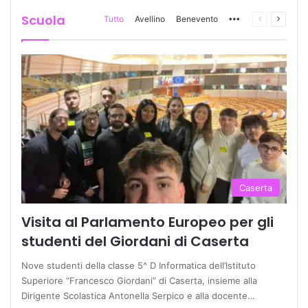
Scuola
Tutto
Avellino
Benevento
More
Pagina
Prossi
precedente
pagina
Caserta
Visita al Parlamento Europeo per gli
studenti del Giordani di Caserta
Nove studenti della classe 5^ D Informatica dell’Istituto
Superiore “Francesco Giordani” di Caserta, insieme alla
Dirigente Scolastica Antonella Serpico e alla docente…