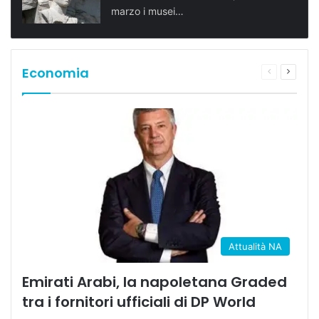
marzo i musei…
Economia
Pagina
Prossi
precedente
pagina
Attualità NA
Emirati Arabi, la napoletana Graded
tra i fornitori ufficiali di DP World