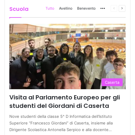
Scuola
Tutto
Avellino
Benevento
More
Pagina
Prossi
precedente
pagina
Caserta
Visita al Parlamento Europeo per gli
studenti del Giordani di Caserta
Nove studenti della classe 5^ D Informatica dell’Istituto
Superiore “Francesco Giordani” di Caserta, insieme alla
Dirigente Scolastica Antonella Serpico e alla docente…