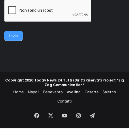
della famiglia. Accerchiano
gruppo di contadini, operai,
l'uomo, lo gettano
giovani e meno giovani,
sull'asfalto, lo picchiano e
guidati da un commissario di
poi lo gettano in un
polizia e da un maresciallo
cassonetto.
dei carabinieri, non
piegarono la schiena e
difesero la propria gente e
Invia
la propria terra.
Copyright 2020 Today News 24 Tutti i Diritti Riservati Project *Zig
Zag Communication*
Home
Napoli
Benevento
Avellino
Caserta
Salerno
Contatti
Facebook
X
You
Instagram
Telegram