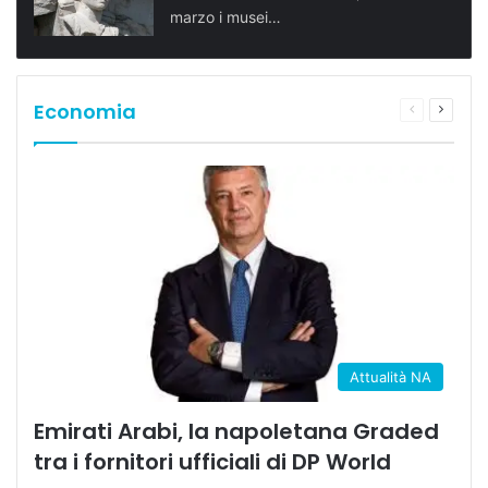
marzo i musei…
Economia
Pagina
Prossi
precedente
pagina
Attualità NA
Emirati Arabi, la napoletana Graded
tra i fornitori ufficiali di DP World