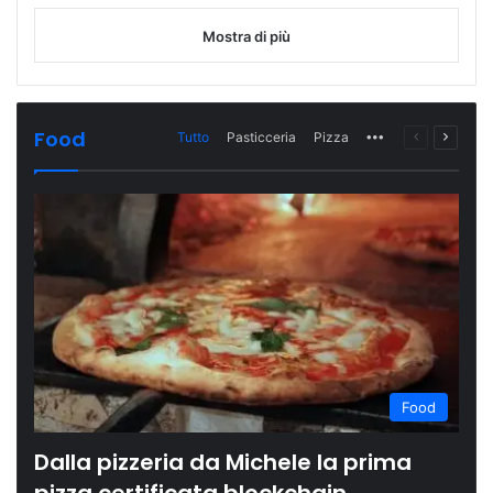
Mostra di più
Food
Tutto
Pasticceria
Pizza
More
Pagina
Prossi
precedente
pagina
Food
Dalla pizzeria da Michele la prima