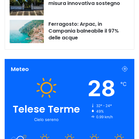
misura innovativa sostegno
Ferragosto: Arpac, in
Campania balneabile il 97%
delle acque
Meteo
28
℃
Telese Terme
32º - 24º
49%
0.99 km/h
Cielo sereno