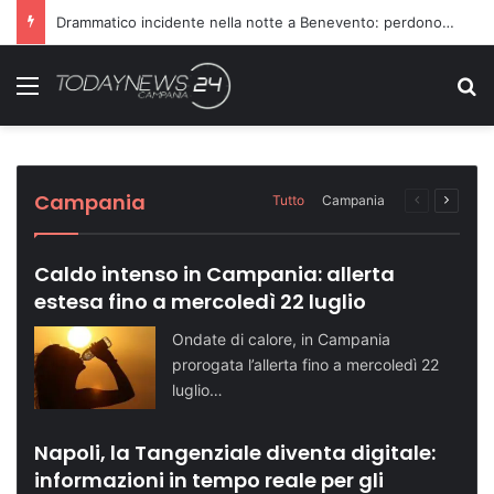
Richiesta di farmaci non accolta, scatta l’aggressione ai danni dei medici
Menu
C
Sette ragazzi ricoverati in ospedale dopo
Dopo il carcere riorganizza il gruppo
Turismo in crescita: Napoli supera quota
Telese Terme potenzia la sicurezza con
Domenica speciale in riva al mare: le tappe
una serata in discoteca
criminale: condannati in 14
500 mila visitatori
nuovi agenti di Polizia Locale
dell’evento
Cronaca NA
Cronaca NA
Attualità NA
Attualità BN
Attualità SA
Campania
Tutto
Campania
Pagina
Prossi
precedente
pagina
Caldo intenso in Campania: allerta
estesa fino a mercoledì 22 luglio
Ondate di calore, in Campania
prorogata l’allerta fino a mercoledì 22
luglio…
Napoli, la Tangenziale diventa digitale:
informazioni in tempo reale per gli