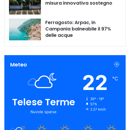
misura innovativa sostegno
Ferragosto: Arpac, in
Campania balneabile il 97%
delle acque
Meteo
22
℃
Telese Terme
35º - 18º
57%
2.27 km/h
Nuvole sparse