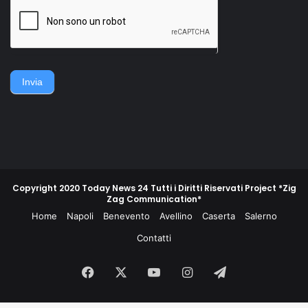
della famiglia. Accerchiano
gruppo di contadini, operai,
l'uomo, lo gettano
giovani e meno giovani,
sull'asfalto, lo picchiano e
guidati da un commissario di
poi lo gettano in un
polizia e da un maresciallo
cassonetto.
dei carabinieri, non
piegarono la schiena e
difesero la propria gente e
Invia
la propria terra.
Copyright 2020 Today News 24 Tutti i Diritti Riservati Project *Zig
Zag Communication*
Home
Napoli
Benevento
Avellino
Caserta
Salerno
Contatti
Facebook
X
You
Instagram
Telegram
Tube