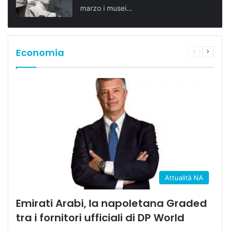
marzo i musei…
Economia
Pagina
Prossi
precedente
pagina
Attualità NA
Emirati Arabi, la napoletana Graded
tra i fornitori ufficiali di DP World