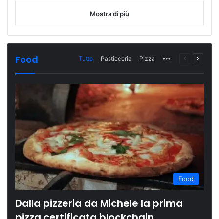
Mostra di più
Food
Tutto
Pasticceria
Pizza
More
Pagina
Prossi
precedente
pagina
Food
Dalla pizzeria da Michele la prima
pizza certificata blockchain