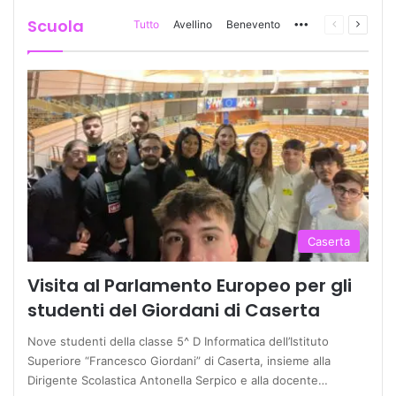
Scuola
Tutto
Avellino
Benevento
More
Pagina
Prossi
precedente
pagina
Caserta
Visita al Parlamento Europeo per gli
studenti del Giordani di Caserta
Nove studenti della classe 5^ D Informatica dell’Istituto
Superiore “Francesco Giordani” di Caserta, insieme alla
Dirigente Scolastica Antonella Serpico e alla docente…