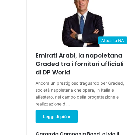
Attualità NA
Emirati Arabi, la napoletana
Graded tra i fornitori ufficiali
di DP World
Ancora un prestigioso traguardo per Graded,
società napoletana che opera, in Italia e
all’estero, nel campo della progettazione e
realizzazione di…
Leggi di più »
Garanzia Campania Bond, al via il