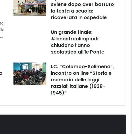
sviene dopo aver battuto
la testa a scuola:
ricoverata in ospedale
to
lla
Un grande finale:
e…
#lenostreolimpiadi
chiudono l’anno
scolastico all’Ic Ponte
I.C. “Colombo-Solimena”,
a
incontro on line “Storia e
memoria delle leggi
razziali italiane (1938-
1945)”