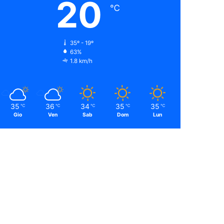
20
℃
35º - 19º
63%
1.8 km/h
35
36
34
35
35
℃
℃
℃
℃
℃
Gio
Ven
Sab
Dom
Lun