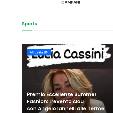
CAMPANI
Sports
Vittoria convincente 
 Sud
La Juvecaserta conquis
Basket Oscar, spettaco
Colpi vincenti e contro
classifica rafforzata
Juvecaserta impone i
Basket, la Miwa affro
Attualità BN
Premio Eccellenze Summer
Fashion: L’evento clou
con Angelo Iannelli alle Terme