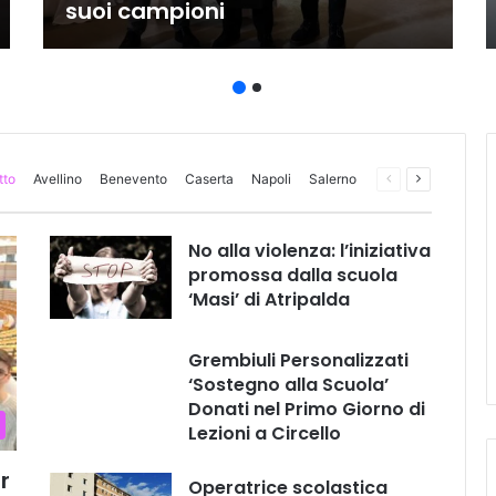
suoi campioni
tto
Avellino
Benevento
Caserta
Napoli
Salerno
Pagina
Prossima
precedente
pagina
No alla violenza: l’iniziativa
promossa dalla scuola
‘Masi’ di Atripalda
Grembiuli Personalizzati
‘Sostegno alla Scuola’
Donati nel Primo Giorno di
Lezioni a Circello
r
Operatrice scolastica