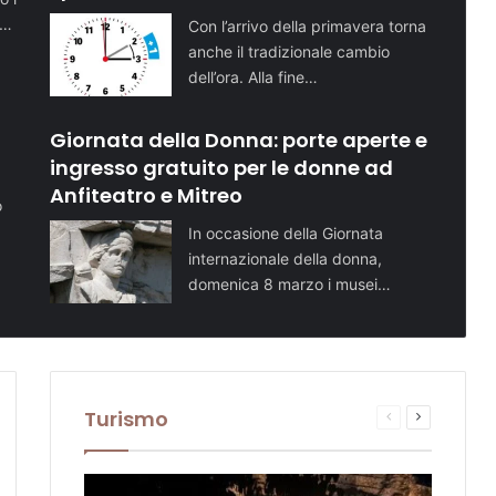
i…
Con l’arrivo della primavera torna
anche il tradizionale cambio
dell’ora. Alla fine…
Giornata della Donna: porte aperte e
ingresso gratuito per le donne ad
Anfiteatro e Mitreo
o
In occasione della Giornata
internazionale della donna,
domenica 8 marzo i musei…
Turismo
sima
Pagina
Prossima
te
na
precedente
pagina