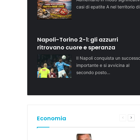
casi di epatite A nel territorio d
Napoli-Torino 2-1: gli azzurri
ritrovano cuore e speranza
Il Napoli conquista un success
importante e si avvicina al
secondo posto…
Economia
Pagina
Pros
preceden
pagi