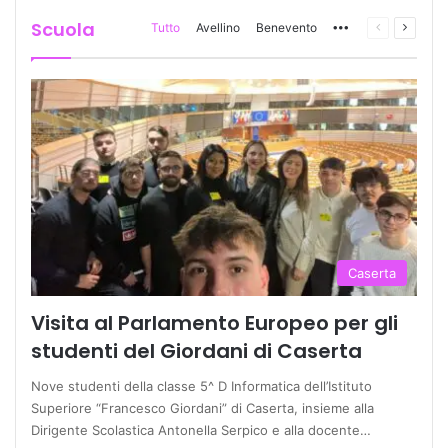
Scuola
Tutto
Avellino
Benevento
More
Pagina
Prossi
precedente
pagina
Caserta
Visita al Parlamento Europeo per gli
studenti del Giordani di Caserta
Nove studenti della classe 5^ D Informatica dell’Istituto
Superiore “Francesco Giordani” di Caserta, insieme alla
Dirigente Scolastica Antonella Serpico e alla docente…