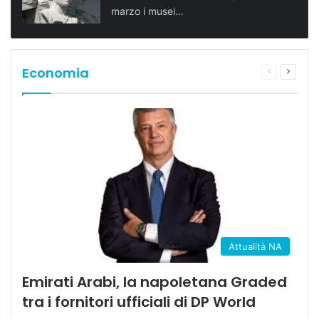
marzo i musei…
Economia
Pagina
Prossi
precedente
pagina
Attualità NA
Emirati Arabi, la napoletana Graded
tra i fornitori ufficiali di DP World