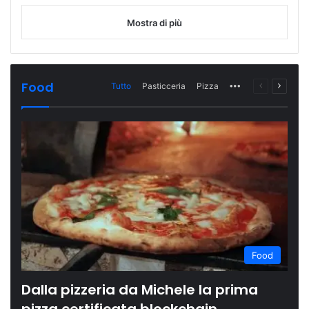
Mostra di più
Food
Tutto
Pasticceria
Pizza
More
Pagina
Prossi
precedente
pagina
Food
Dalla pizzeria da Michele la prima