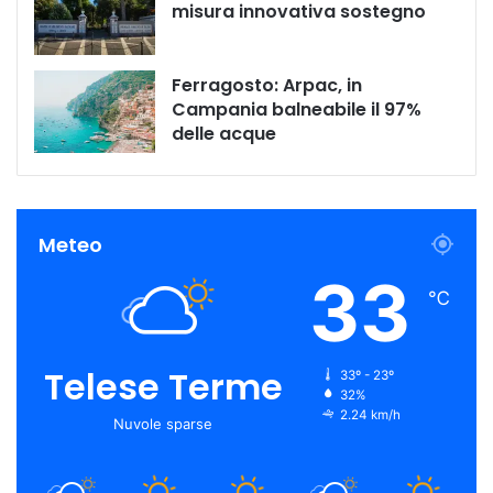
misura innovativa sostegno
Ferragosto: Arpac, in
Campania balneabile il 97%
delle acque
Meteo
33
℃
Telese Terme
33º - 23º
32%
2.24 km/h
Nuvole sparse