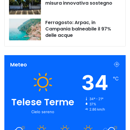
misura innovativa sostegno
Ferragosto: Arpac, in
Campania balneabile il 97%
delle acque
Meteo
34
℃
Telese Terme
34º - 21º
37%
2.86 km/h
Cielo sereno