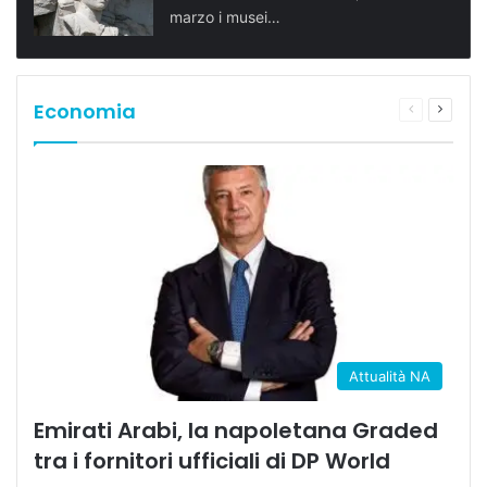
marzo i musei…
Economia
Pagina
Prossi
precedente
pagina
Attualità NA
Emirati Arabi, la napoletana Graded
tra i fornitori ufficiali di DP World