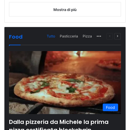
Mostra di più
Food
Tutto
Pasticceria
Pizza
More
Pagina
Prossi
precedente
pagina
Food
Dalla pizzeria da Michele la prima