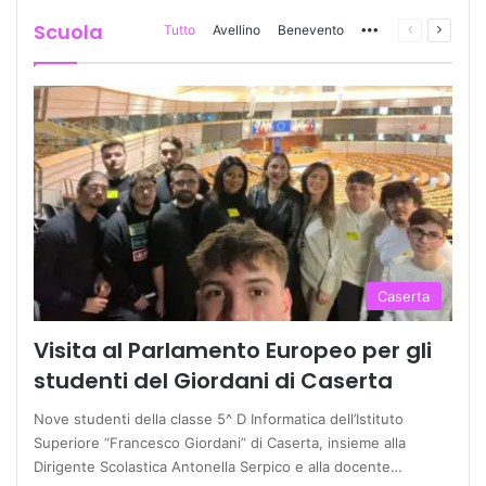
Scuola
Tutto
Avellino
Benevento
More
Pagina
Prossi
precedente
pagina
Caserta
Visita al Parlamento Europeo per gli
studenti del Giordani di Caserta
Nove studenti della classe 5^ D Informatica dell’Istituto
Superiore “Francesco Giordani” di Caserta, insieme alla
Dirigente Scolastica Antonella Serpico e alla docente…