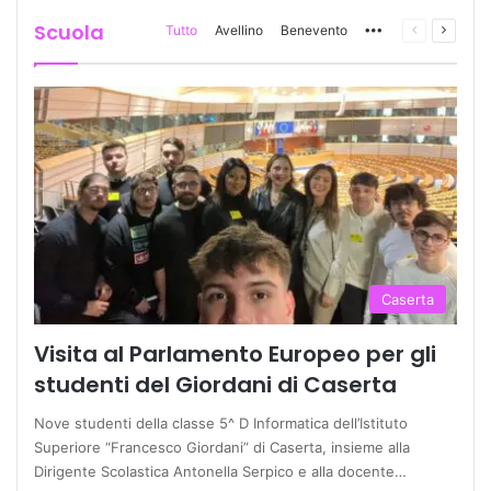
Scuola
Tutto
Avellino
Benevento
More
Pagina
Prossi
precedente
pagina
Caserta
Visita al Parlamento Europeo per gli
studenti del Giordani di Caserta
Nove studenti della classe 5^ D Informatica dell’Istituto
Superiore “Francesco Giordani” di Caserta, insieme alla
Dirigente Scolastica Antonella Serpico e alla docente…