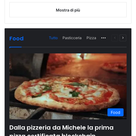
Mostra di più
Food
Tutto
Pasticceria
Pizza
More
Pagina
Prossi
precedente
pagina
Food
Dalla pizzeria da Michele la prima