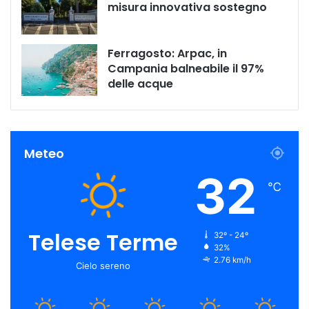
misura innovativa sostegno
Ferragosto: Arpac, in
Campania balneabile il 97%
delle acque
Meteo
32
℃
Telese Terme
32º - 24º
32%
2.76 km/h
Cielo sereno