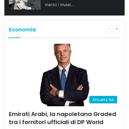
marzo i musei…
Economia
Pagina
Prossi
precedente
pagina
Attualità NA
Emirati Arabi, la napoletana Graded
tra i fornitori ufficiali di DP World