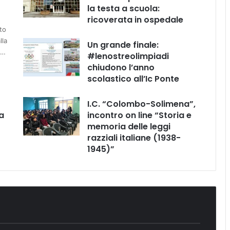
la testa a scuola:
ricoverata in ospedale
to
lla
Un grande finale:
e…
#lenostreolimpiadi
chiudono l’anno
scolastico all’Ic Ponte
I.C. “Colombo-Solimena”,
a
incontro on line “Storia e
memoria delle leggi
razziali italiane (1938-
1945)”