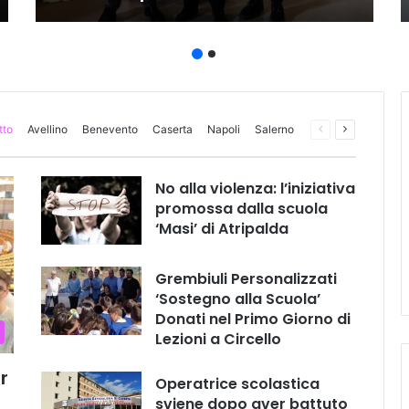
tto
Avellino
Benevento
Caserta
Napoli
Salerno
Pagina
Prossima
precedente
pagina
No alla violenza: l’iniziativa
promossa dalla scuola
‘Masi’ di Atripalda
Grembiuli Personalizzati
‘Sostegno alla Scuola’
Donati nel Primo Giorno di
Lezioni a Circello
r
Operatrice scolastica
sviene dopo aver battuto