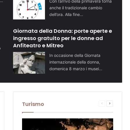
i…
Con l’arrivo della primavera torna
anche il tradizionale cambio
dell’ora. Alla fine…
Giornata della Donna: porte aperte e
ingresso gratuito per le donne ad
Anfiteatro e Mitreo
o
In occasione della Giornata
internazionale della donna,
domenica 8 marzo i musei…
Turismo
sima
Pagina
Prossima
te
na
precedente
pagina