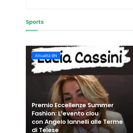
Sports
Vittoria convincente 
 Sud
La Juvecaserta conquis
Basket Oscar, spettaco
Colpi vincenti e contro
classifica rafforzata
Juvecaserta impone i
Basket, la Miwa affro
Attualità BN
Premio Eccellenze Summer
Fashion: L’evento clou
con Angelo Iannelli alle Terme
di Telese