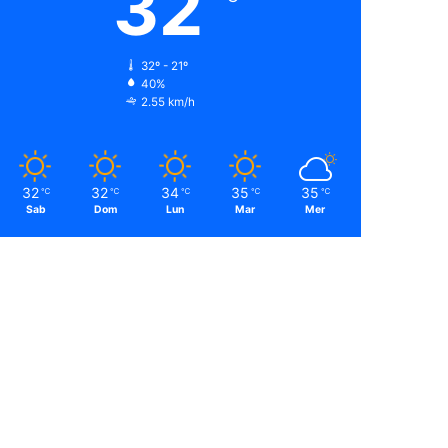
32
32º - 21º
40%
2.55 km/h
32
32
34
35
35
℃
℃
℃
℃
℃
Sab
Dom
Lun
Mar
Mer