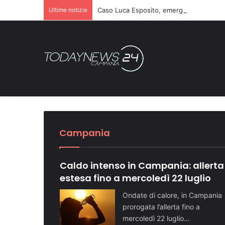
Ultime notizie
Caso Luca Esposito, emergono nuovi ret
Caso di videosorvegli
Giovane voce casertan
Airbnb e Polizia di St
Vivo
Domenica speciale in 
pubblica illuminazion
Festival”
turistiche
Avellino, il modulo 4-
A Salerno torna anche per l’estate 2026 l’iniziativa
Attualità SA
Attualità BN
Attualità CE
Attualità BN
Attualità AV
Campania
Caldo intenso in Campania: allerta
estesa fino a mercoledì 22 luglio
Ondate di calore, in Campania
prorogata l’allerta fino a
mercoledì 22 luglio…