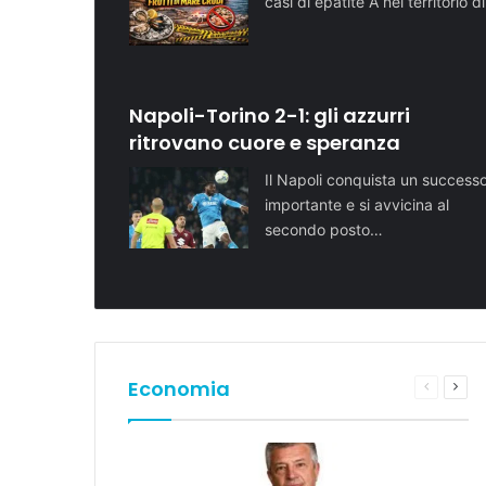
casi di epatite A nel territorio d
Napoli-Torino 2-1: gli azzurri
ritrovano cuore e speranza
Il Napoli conquista un success
importante e si avvicina al
secondo posto…
Economia
Pagina
Pros
preceden
pagi