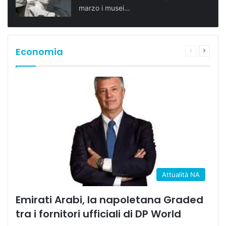
marzo i musei…
Economia
Pagina
Prossi
precedente
pagina
Attualità NA
Emirati Arabi, la napoletana Graded
tra i fornitori ufficiali di DP World