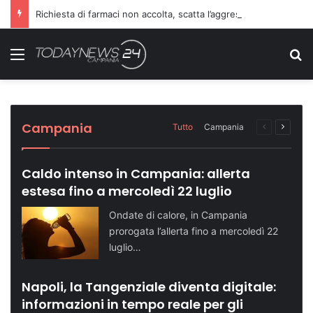
Richiesta di farmaci non accolta, scatta l’aggressione ai danni dei medici
Menu
C
Miasmi e ambiente, cresce la
Campi Flegrei, è il momento di guardare
Drammatico incidente nella notte a
Richiesta di farmaci non accolta, scatta
Blitz della polizia in casa, tenta di disfarsi
preoccupazione: la minoranza chiede
oltre l’emergenza
Benevento: perdono la vita due persone
l’aggressione ai danni dei medici
della droga dal balcone
risposte
Attualità NA
Benevento
Cronaca NA
Caserta
Attualità BN
Campania
Tutto
Campania
Pagina
Prossi
precedente
pagina
Caldo intenso in Campania: allerta
estesa fino a mercoledì 22 luglio
Ondate di calore, in Campania
prorogata l’allerta fino a mercoledì 22
luglio…
Napoli, la Tangenziale diventa digitale:
informazioni in tempo reale per gli