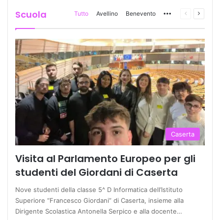
Scuola
Tutto
Avellino
Benevento
More
Pagina
Prossi
precedente
pagina
Caserta
Visita al Parlamento Europeo per gli
studenti del Giordani di Caserta
Nove studenti della classe 5^ D Informatica dell’Istituto
Superiore “Francesco Giordani” di Caserta, insieme alla
Dirigente Scolastica Antonella Serpico e alla docente…