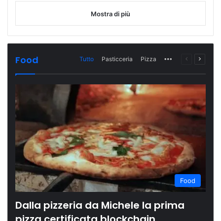
Mostra di più
Food
Tutto
Pasticceria
Pizza
More
Pagina
Prossi
precedente
pagina
Food
Dalla pizzeria da Michele la prima
pizza certificata blockchain