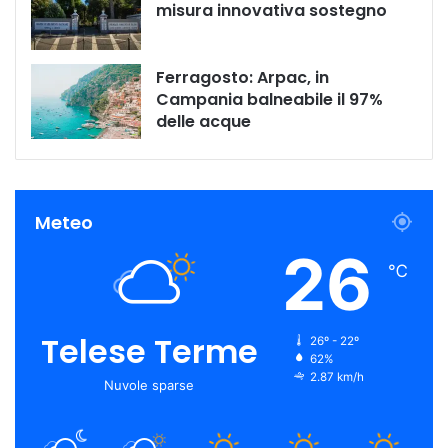
misura innovativa sostegno
Ferragosto: Arpac, in
Campania balneabile il 97%
delle acque
Meteo
26
℃
Telese Terme
26º - 22º
62%
2.87 km/h
Nuvole sparse