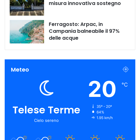
misura innovativa sostegno
Ferragosto: Arpac, in
Campania balneabile il 97%
delle acque
Meteo
20
℃
Telese Terme
35º - 20º
64%
1.95 km/h
Cielo sereno