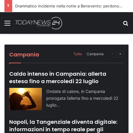
Richiesta di farmaci non accolta, scatta l’aggressione ai danni dei medici
Menu
C
Sette ragazzi ricoverati in ospedale dopo
Dopo il carcere riorganizza il gruppo
Turismo in crescita: Napoli supera quota
Telese Terme potenzia la sicurezza con
Domenica speciale in riva al mare: le tappe
una serata in discoteca
criminale: condannati in 14
500 mila visitatori
nuovi agenti di Polizia Locale
dell’evento
Cronaca NA
Cronaca NA
Attualità NA
Attualità BN
Attualità SA
Campania
Tutto
Campania
Pagina
Prossi
precedente
pagina
Caldo intenso in Campania: allerta
estesa fino a mercoledì 22 luglio
Ondate di calore, in Campania
prorogata l’allerta fino a mercoledì 22
luglio…
Napoli, la Tangenziale diventa digitale:
informazioni in tempo reale per gli