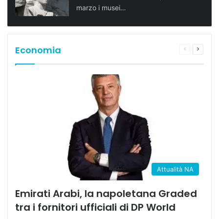
marzo i musei…
Economia
Pagina
Prossi
precedente
pagina
Attualità NA
Emirati Arabi, la napoletana Graded
tra i fornitori ufficiali di DP World