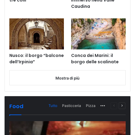
tre colli
immerso nella Valle
Caudina
Nusco: il borgo “balcone
Conca dei Marini: il
dell’Irpinia”
borgo delle scalinate
Mostra di più
Food
Tutto
Pasticceria
Pizza
More
Pagina
Prossi
precedente
pagina