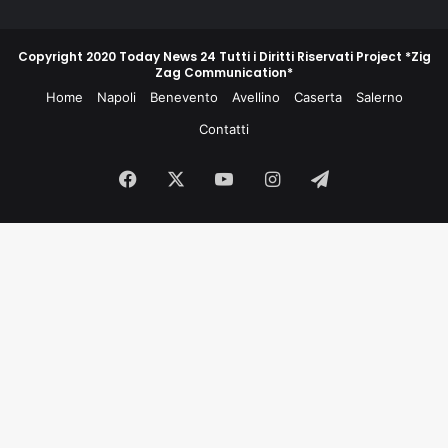
Copyright 2020 Today News 24 Tutti i Diritti Riservati Project *Zig
Zag Communication*
Home
Napoli
Benevento
Avellino
Caserta
Salerno
Contatti
Facebook
X
You
Instagram
Telegram
Tube