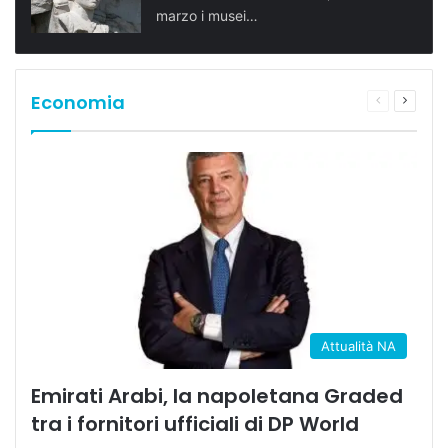
marzo i musei…
Economia
Pagina
Prossi
precedente
pagina
Attualità NA
Emirati Arabi, la napoletana Graded
tra i fornitori ufficiali di DP World