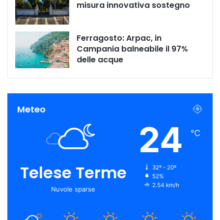
misura innovativa sostegno
Ferragosto: Arpac, in
Campania balneabile il 97%
delle acque
Meteo
24
℃
Telese Terme
32º - 20º
52%
2.54 km/h
Nuvole sparse