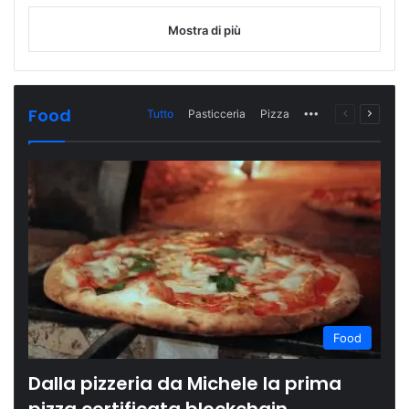
Mostra di più
Food
Tutto
Pasticceria
Pizza
More
Pagina
Prossi
precedente
pagina
Food
Dalla pizzeria da Michele la prima