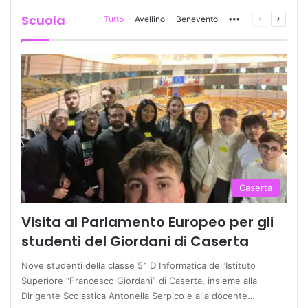
Scuola
Tutto
Avellino
Benevento
More
Pagina
Prossi
precedente
pagina
Caserta
Visita al Parlamento Europeo per gli
studenti del Giordani di Caserta
Nove studenti della classe 5^ D Informatica dell’Istituto
Superiore “Francesco Giordani” di Caserta, insieme alla
Dirigente Scolastica Antonella Serpico e alla docente…