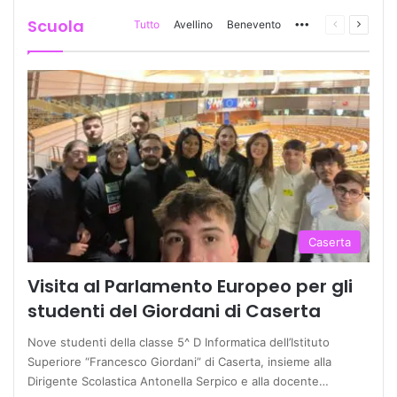
Scuola
Tutto
Avellino
Benevento
More
Pagina
Prossi
precedente
pagina
Caserta
Visita al Parlamento Europeo per gli
studenti del Giordani di Caserta
Nove studenti della classe 5^ D Informatica dell’Istituto
Superiore “Francesco Giordani” di Caserta, insieme alla
Dirigente Scolastica Antonella Serpico e alla docente…