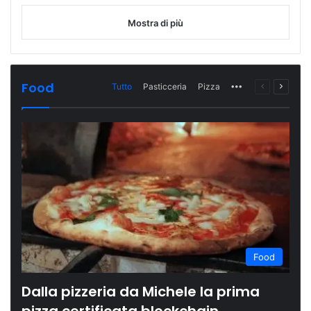
Mostra di più
Food
Tutto
Pasticceria
Pizza
More
Pagina
Prossi
precedente
pagina
Food
Dalla pizzeria da Michele la prima