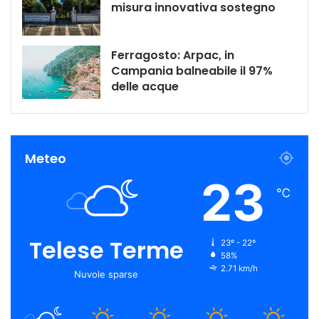
misura innovativa sostegno
Ferragosto: Arpac, in
Campania balneabile il 97%
delle acque
Meteo
23
℃
Telese Terme
23º - 22º
58%
2.71 km/h
Nuvole sparse