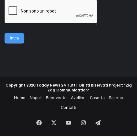
della famiglia. Accerchiano
gruppo di contadini, operai,
l'uomo, lo gettano
giovani e meno giovani,
sull'asfalto, lo picchiano e
guidati da un commissario di
poi lo gettano in un
polizia e da un maresciallo
cassonetto.
dei carabinieri, non
piegarono la schiena e
difesero la propria gente e
Invia
la propria terra.
Copyright 2020 Today News 24 Tutti i Diritti Riservati Project *Zig
Zag Communication*
Home
Napoli
Benevento
Avellino
Caserta
Salerno
Contatti
Facebook
X
You
Instagram
Telegram