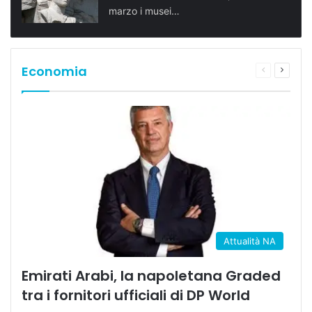
marzo i musei…
Economia
Pagina
Prossi
precedente
pagina
Attualità NA
Emirati Arabi, la napoletana Graded
tra i fornitori ufficiali di DP World