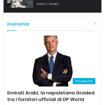
marzo i musei…
Economia
Pagina
Prossi
precedente
pagina
Attualità NA
Emirati Arabi, la napoletana Graded
tra i fornitori ufficiali di DP World