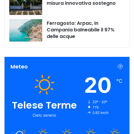
misura innovativa sostegno
Ferragosto: Arpac, in
Campania balneabile il 97%
delle acque
Meteo
20
℃
Telese Terme
33º - 20º
71%
0.82 km/h
Cielo sereno