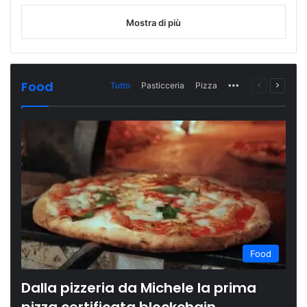
Mostra di più
Food
Tutto
Pasticceria
Pizza
More
Pagina
Prossi
precedente
pagina
Food
Dalla pizzeria da Michele la prima