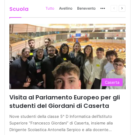
Scuola
Tutto
Avellino
Benevento
More
Pagina
Prossi
precedente
pagina
Caserta
Visita al Parlamento Europeo per gli
studenti del Giordani di Caserta
Nove studenti della classe 5^ D Informatica dell’Istituto
Superiore “Francesco Giordani” di Caserta, insieme alla
Dirigente Scolastica Antonella Serpico e alla docente…