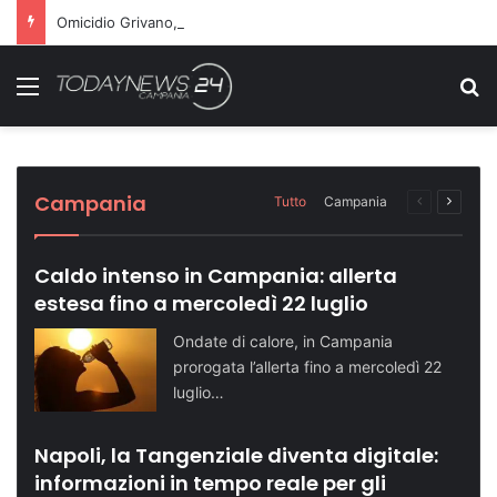
Omicidio Grivano, nuove piste al vaglio degli investigatori: attenzione sul telefono della vittima
Menu
C
Blitz della Polizia Penitenziaria: rinvenuti 17
Sette ragazzi ricoverati in ospedale dopo
Dopo il carcere riorganizza il gruppo
Turismo in crescita: Napoli supera quota
Telese Terme potenzia la sicurezza con
cellulari nel Padiglione De Vivo
una serata in discoteca
criminale: condannati in 14
500 mila visitatori
nuovi agenti di Polizia Locale
Avellino
Cronaca NA
Cronaca NA
Attualità NA
Attualità BN
Campania
Tutto
Campania
Pagina
Prossi
precedente
pagina
Caldo intenso in Campania: allerta
estesa fino a mercoledì 22 luglio
Ondate di calore, in Campania
prorogata l’allerta fino a mercoledì 22
luglio…
Napoli, la Tangenziale diventa digitale:
informazioni in tempo reale per gli