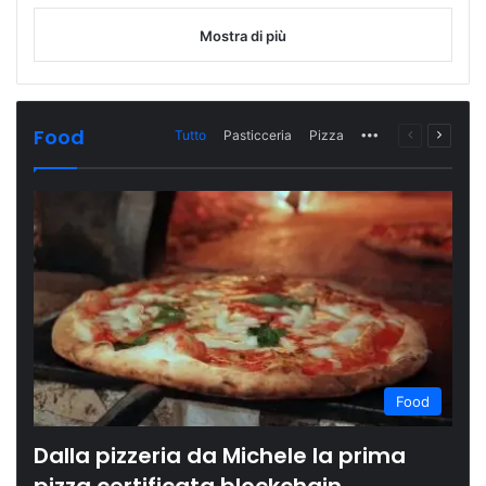
Mostra di più
Food
Tutto
Pasticceria
Pizza
More
Pagina
Prossi
precedente
pagina
Food
Dalla pizzeria da Michele la prima