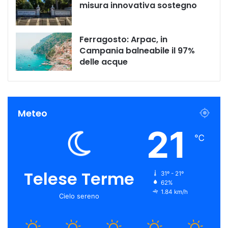
misura innovativa sostegno
Ferragosto: Arpac, in
Campania balneabile il 97%
delle acque
Meteo
21
℃
Telese Terme
31º - 21º
62%
1.84 km/h
Cielo sereno