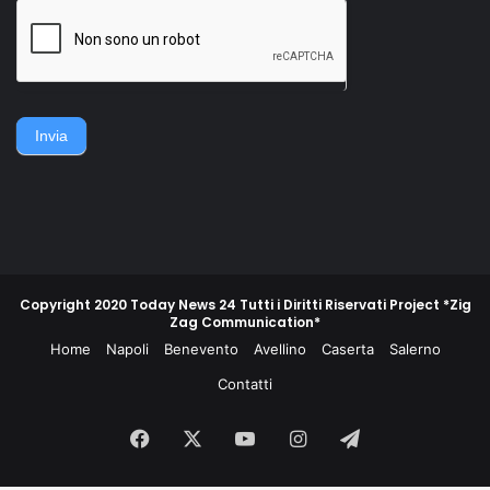
della famiglia. Accerchiano
gruppo di contadini, operai,
l'uomo, lo gettano
giovani e meno giovani,
sull'asfalto, lo picchiano e
guidati da un commissario di
poi lo gettano in un
polizia e da un maresciallo
cassonetto.
dei carabinieri, non
piegarono la schiena e
difesero la propria gente e
Invia
la propria terra.
Copyright 2020 Today News 24 Tutti i Diritti Riservati Project *Zig
Zag Communication*
Home
Napoli
Benevento
Avellino
Caserta
Salerno
Contatti
Facebook
X
You
Instagram
Telegram