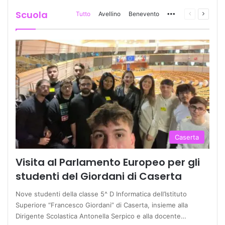
Scuola
Tutto
Avellino
Benevento
More
Pagina
Prossi
precedente
pagina
Caserta
Visita al Parlamento Europeo per gli
studenti del Giordani di Caserta
Nove studenti della classe 5^ D Informatica dell’Istituto
Superiore “Francesco Giordani” di Caserta, insieme alla
Dirigente Scolastica Antonella Serpico e alla docente…