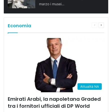
marzo i musei…
Economia
Pagina
Prossi
precedente
pagina
Attualità NA
Emirati Arabi, la napoletana Graded
tra i fornitori ufficiali di DP World