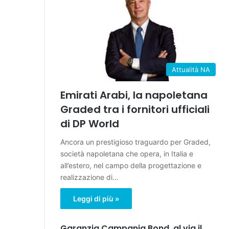
Attualità NA
Emirati Arabi, la napoletana
Graded tra i fornitori ufficiali
di DP World
Ancora un prestigioso traguardo per Graded,
società napoletana che opera, in Italia e
all’estero, nel campo della progettazione e
realizzazione di…
Leggi di più »
Garanzia Campania Bond, al via il