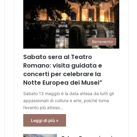
Benevento
Sabato sera al Teatro
Romano: visita guidata e
concerti per celebrare la
Notte Europea dei Musei”
Sabato 13 maggio è la data attesa da tutti gli
appassionati di cultura e arte, poiché torna
l’evento più atteso…
Leggi di più »