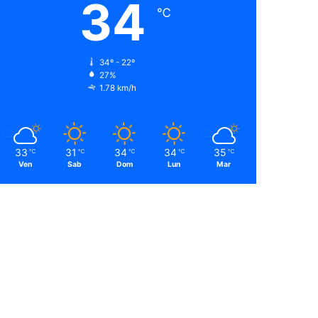
34
℃
34º - 22º
27%
1.78 km/h
33
31
34
34
35
℃
℃
℃
℃
℃
Ven
Sab
Dom
Lun
Mar