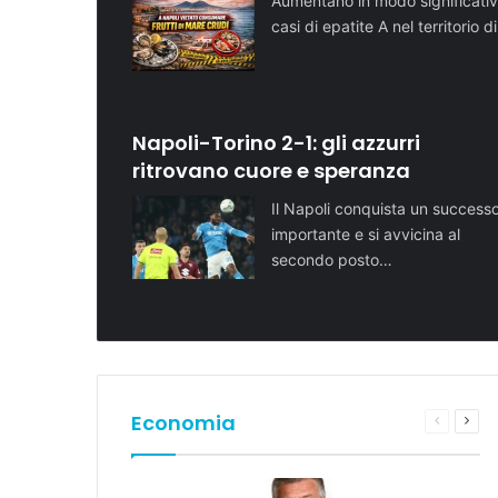
Aumentano in modo significativ
casi di epatite A nel territorio d
Napoli-Torino 2-1: gli azzurri
ritrovano cuore e speranza
Il Napoli conquista un success
importante e si avvicina al
secondo posto…
Economia
Pagina
Pros
preceden
pagi