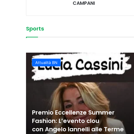
CAMPANI
Sports
Vittoria convincente 
 Sud
La Juvecaserta conquis
Basket Oscar, spettaco
Colpi vincenti e contro
classifica rafforzata
Juvecaserta impone i
Basket, la Miwa affro
Attualità BN
Premio Eccellenze Summer
Fashion: L’evento clou
con Angelo Iannelli alle Terme