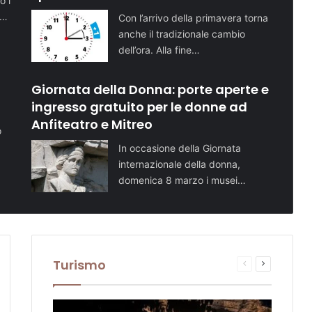
o i
i…
Con l’arrivo della primavera torna
anche il tradizionale cambio
dell’ora. Alla fine…
Giornata della Donna: porte aperte e
ingresso gratuito per le donne ad
Anfiteatro e Mitreo
o
In occasione della Giornata
internazionale della donna,
domenica 8 marzo i musei…
Turismo
sima
Pagina
Prossima
te
na
precedente
pagina