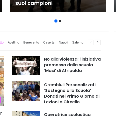
suoi campioni
tto
Avellino
Benevento
Caserta
Napoli
Salerno
Pagina
Prossima
precedente
pagina
No alla violenza: l’iniziativa
promossa dalla scuola
‘Masi’ di Atripalda
Grembiuli Personalizzati
‘Sostegno alla Scuola’
Donati nel Primo Giorno di
Lezioni a Circello
r
Operatrice scolastica