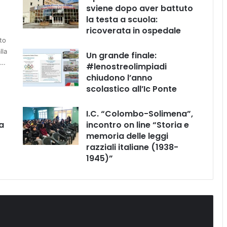
sviene dopo aver battuto
la testa a scuola:
ricoverata in ospedale
to
lla
Un grande finale:
e…
#lenostreolimpiadi
chiudono l’anno
scolastico all’Ic Ponte
I.C. “Colombo-Solimena”,
a
incontro on line “Storia e
memoria delle leggi
razziali italiane (1938-
1945)”