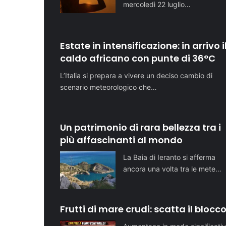
mercoledì 22 luglio…
Estate in intensificazione: in arrivo i
caldo africano con punte di 36°C
L’Italia si prepara a vivere un deciso cambio di
scenario meteorologico che…
Un patrimonio di rara bellezza tra i
più affascinanti al mondo
La Baia di Ieranto si afferma
ancora una volta tra le mete…
Frutti di mare crudi: scatta il blocc