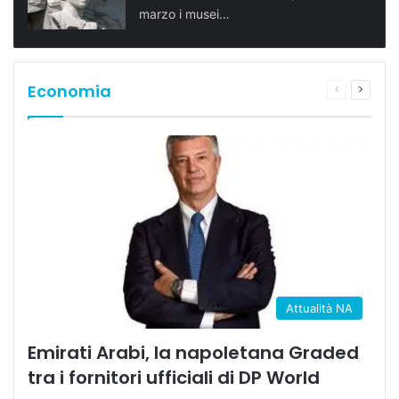
marzo i musei…
Economia
Pagina
Prossi
precedente
pagina
Attualità NA
Emirati Arabi, la napoletana Graded
tra i fornitori ufficiali di DP World