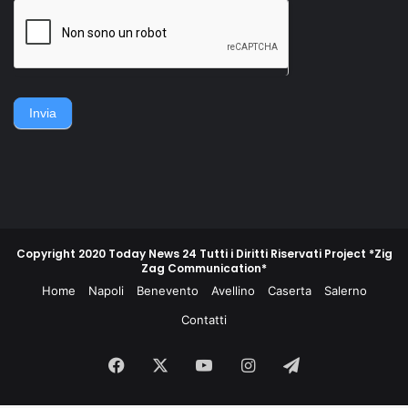
della famiglia. Accerchiano
gruppo di contadini, operai,
l'uomo, lo gettano
giovani e meno giovani,
sull'asfalto, lo picchiano e
guidati da un commissario di
poi lo gettano in un
polizia e da un maresciallo
cassonetto.
dei carabinieri, non
piegarono la schiena e
difesero la propria gente e
Invia
la propria terra.
Copyright 2020 Today News 24 Tutti i Diritti Riservati Project *Zig
Zag Communication*
Home
Napoli
Benevento
Avellino
Caserta
Salerno
Contatti
Facebook
X
You
Instagram
Telegram