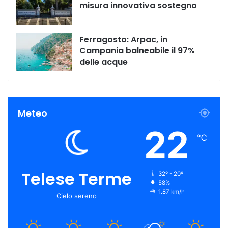
misura innovativa sostegno
Ferragosto: Arpac, in
Campania balneabile il 97%
delle acque
Meteo
22
℃
Telese Terme
32º - 20º
58%
1.87 km/h
Cielo sereno