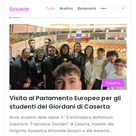
Scuola
Tutto
Avellino
Benevento
More
Pagina
Prossi
precedente
pagina
Caserta
Visita al Parlamento Europeo per gli
studenti del Giordani di Caserta
Nove studenti della classe 5^ D Informatica dell’Istituto
Superiore “Francesco Giordani” di Caserta, insieme alla
Dirigente Scolastica Antonella Serpico e alla docente…