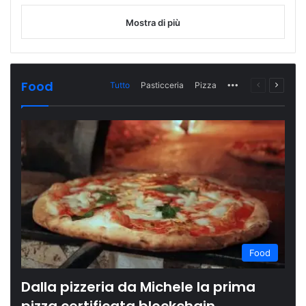
Mostra di più
Food
Tutto
Pasticceria
Pizza
More
Pagina
Prossi
precedente
pagina
Food
Dalla pizzeria da Michele la prima