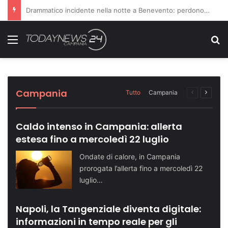
Richiesta di farmaci non accolta, scatta l’aggressione ai danni dei medici
Menu
C
Sette ragazzi ricoverati in ospedale dopo
Dopo il carcere riorganizza il gruppo
Turismo in crescita: Napoli supera quota
Telese Terme potenzia la sicurezza con
Domenica speciale in riva al mare: le tappe
una serata in discoteca
criminale: condannati in 14
500 mila visitatori
nuovi agenti di Polizia Locale
dell’evento
Cronaca NA
Cronaca NA
Attualità NA
Attualità BN
Attualità SA
Campania
Tutto
Campania
Pagina
Prossi
precedente
pagina
Caldo intenso in Campania: allerta
estesa fino a mercoledì 22 luglio
Ondate di calore, in Campania
prorogata l’allerta fino a mercoledì 22
luglio…
Napoli, la Tangenziale diventa digitale:
informazioni in tempo reale per gli