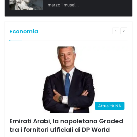
marzo i musei…
Economia
Pagina
Prossi
precedente
pagina
Attualità NA
Emirati Arabi, la napoletana Graded
tra i fornitori ufficiali di DP World