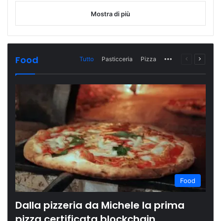
Mostra di più
Food
Tutto
Pasticceria
Pizza
More
Pagina
Prossi
precedente
pagina
Food
Dalla pizzeria da Michele la prima
pizza certificata blockchain