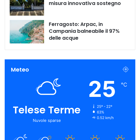
misura innovativa sostegno
Ferragosto: Arpac, in
Campania balneabile il 97%
delle acque
Meteo
25
℃
Telese Terme
25º - 22º
63%
0.52 km/h
Nuvole sparse