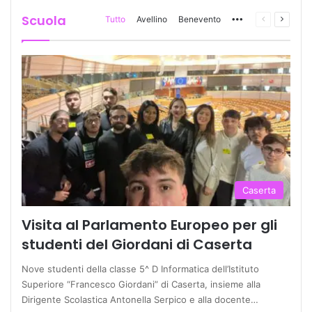
Scuola
Tutto
Avellino
Benevento
More
Pagina
Prossi
precedente
pagina
Caserta
Visita al Parlamento Europeo per gli
studenti del Giordani di Caserta
Nove studenti della classe 5^ D Informatica dell’Istituto
Superiore “Francesco Giordani” di Caserta, insieme alla
Dirigente Scolastica Antonella Serpico e alla docente…