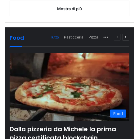
Mostra di più
Food
Tutto
Pasticceria
Pizza
More
Pagina
Prossi
precedente
pagina
Food
Dalla pizzeria da Michele la prima
pizza certificata blockchain