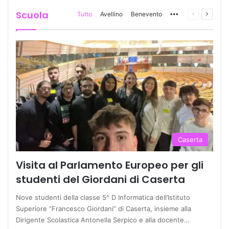
Scuola
Tutto
Avellino
Benevento
More
Pagina
Prossi
precedente
pagina
Caserta
Visita al Parlamento Europeo per gli
studenti del Giordani di Caserta
Nove studenti della classe 5^ D Informatica dell’Istituto
Superiore “Francesco Giordani” di Caserta, insieme alla
Dirigente Scolastica Antonella Serpico e alla docente…