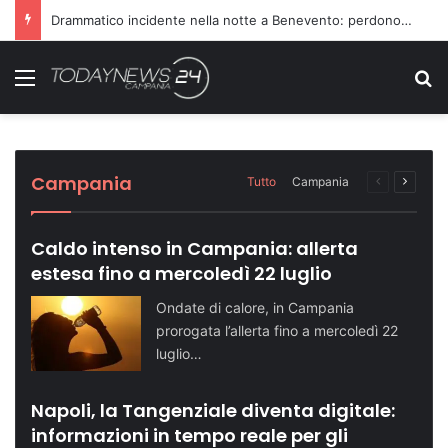
Richiesta di farmaci non accolta, scatta l’aggressione ai danni dei medici
Menu
C
Sette ragazzi ricoverati in ospedale dopo
Dopo il carcere riorganizza il gruppo
Turismo in crescita: Napoli supera quota
Telese Terme potenzia la sicurezza con
Domenica speciale in riva al mare: le tappe
una serata in discoteca
criminale: condannati in 14
500 mila visitatori
nuovi agenti di Polizia Locale
dell’evento
Cronaca NA
Cronaca NA
Attualità NA
Attualità BN
Attualità SA
Campania
Tutto
Campania
Pagina
Prossi
precedente
pagina
Caldo intenso in Campania: allerta
estesa fino a mercoledì 22 luglio
Ondate di calore, in Campania
prorogata l’allerta fino a mercoledì 22
luglio…
Napoli, la Tangenziale diventa digitale:
informazioni in tempo reale per gli