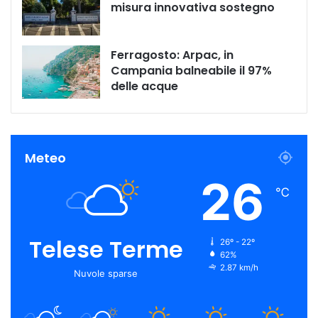
misura innovativa sostegno
Ferragosto: Arpac, in
Campania balneabile il 97%
delle acque
Meteo
26
℃
Telese Terme
26º - 22º
62%
2.87 km/h
Nuvole sparse