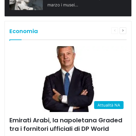
marzo i musei…
Economia
Pagina
Prossi
precedente
pagina
Attualità NA
Emirati Arabi, la napoletana Graded
tra i fornitori ufficiali di DP World