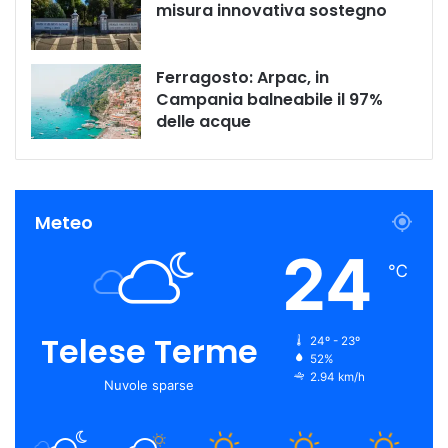
misura innovativa sostegno
Ferragosto: Arpac, in
Campania balneabile il 97%
delle acque
Meteo
24
℃
Telese Terme
24º - 23º
52%
2.94 km/h
Nuvole sparse