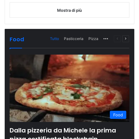
Mostra di più
Food
Tutto
Pasticceria
Pizza
More
Pagina
Prossi
precedente
pagina
Food
Dalla pizzeria da Michele la prima