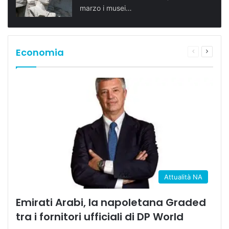
marzo i musei…
Economia
Pagina
Prossi
precedente
pagina
Attualità NA
Emirati Arabi, la napoletana Graded
tra i fornitori ufficiali di DP World