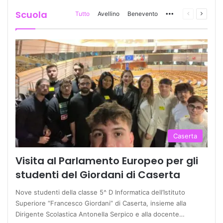
Scuola
Tutto
Avellino
Benevento
More
Pagina
Prossi
precedente
pagina
Caserta
Visita al Parlamento Europeo per gli
studenti del Giordani di Caserta
Nove studenti della classe 5^ D Informatica dell’Istituto
Superiore “Francesco Giordani” di Caserta, insieme alla
Dirigente Scolastica Antonella Serpico e alla docente…