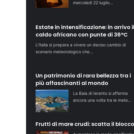
mercoledì 22 luglio…
Estate in intensificazione: in arrivo i
caldo africano con punte di 36°C
L’Italia si prepara a vivere un deciso cambio di
scenario meteorologico che…
Un patrimonio di rara bellezza tra i
più affascinanti al mondo
La Baia di Ieranto si afferma
ancora una volta tra le mete…
Frutti di mare crudi: scatta il blocc