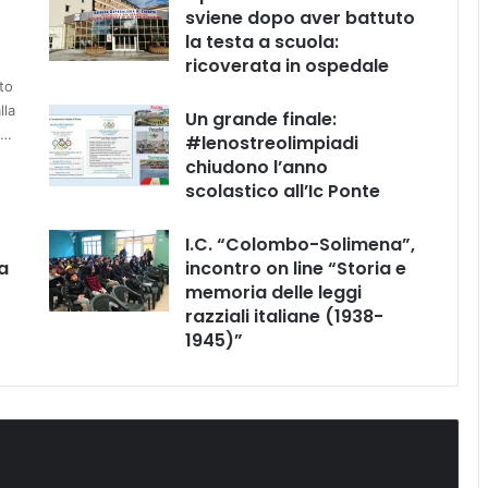
sviene dopo aver battuto
la testa a scuola:
ricoverata in ospedale
to
lla
Un grande finale:
e…
#lenostreolimpiadi
chiudono l’anno
scolastico all’Ic Ponte
I.C. “Colombo-Solimena”,
a
incontro on line “Storia e
memoria delle leggi
razziali italiane (1938-
1945)”