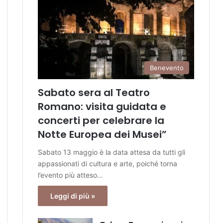
Benevento
Sabato sera al Teatro
Romano: visita guidata e
concerti per celebrare la
Notte Europea dei Musei”
Sabato 13 maggio è la data attesa da tutti gli
appassionati di cultura e arte, poiché torna
l’evento più atteso…
Leggi di più »