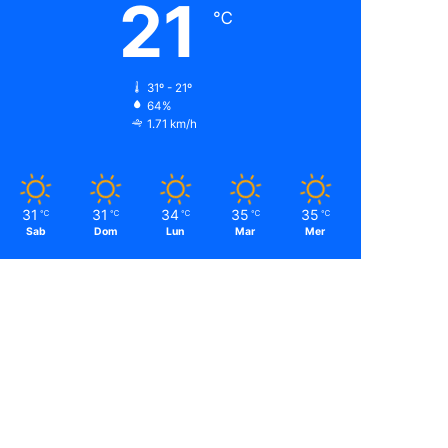
21
℃
31º - 21º
64%
1.71 km/h
31
31
34
35
35
℃
℃
℃
℃
℃
Sab
Dom
Lun
Mar
Mer