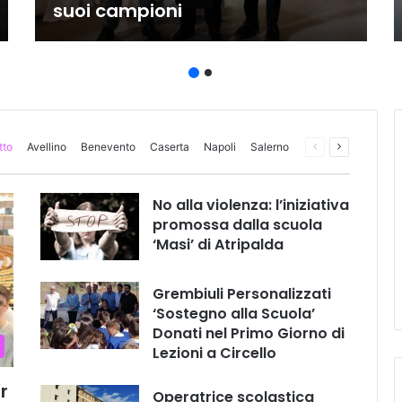
suoi campioni
tto
Avellino
Benevento
Caserta
Napoli
Salerno
Pagina
Prossima
precedente
pagina
No alla violenza: l’iniziativa
promossa dalla scuola
‘Masi’ di Atripalda
Grembiuli Personalizzati
‘Sostegno alla Scuola’
Donati nel Primo Giorno di
Lezioni a Circello
r
Operatrice scolastica