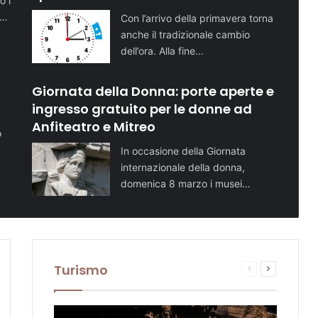
o i
i…
Con l’arrivo della primavera torna
anche il tradizionale cambio
dell’ora. Alla fine…
Giornata della Donna: porte aperte e
ingresso gratuito per le donne ad
Anfiteatro e Mitreo
o
In occasione della Giornata
internazionale della donna,
domenica 8 marzo i musei…
Turismo
sima
Pagina
Prossima
te
na
precedente
pagina