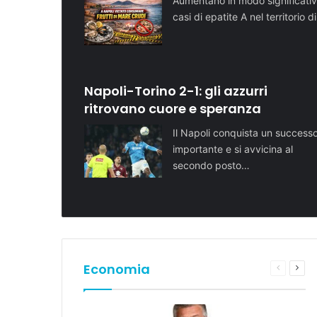
Aumentano in modo significativ
casi di epatite A nel territorio d
Napoli-Torino 2-1: gli azzurri
ritrovano cuore e speranza
Il Napoli conquista un success
importante e si avvicina al
secondo posto…
Economia
Pagina
Pros
preceden
pagi