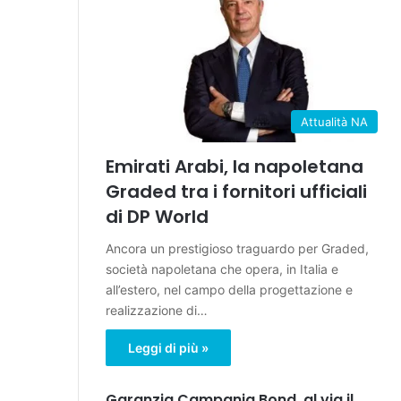
Attualità NA
Emirati Arabi, la napoletana
Graded tra i fornitori ufficiali
di DP World
Ancora un prestigioso traguardo per Graded,
società napoletana che opera, in Italia e
all’estero, nel campo della progettazione e
realizzazione di…
Leggi di più »
Garanzia Campania Bond, al via il