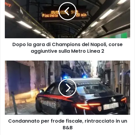
di
Champions
del
Napoli,
corse
aggiuntive
Dopo la gara di Champions del Napoli, corse
sulla
Metro
aggiuntive sulla Metro Linea 2
Linea
2
Condannato
per
frode
fiscale,
rintracciato
in
un
B&B
Condannato per frode fiscale, rintracciato in un
B&B