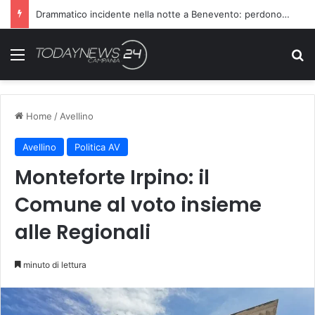
Drammatico incidente nella notte a Benevento: perdono la vita due persone
Menu
C
Home
/
Avellino
Avellino
Politica AV
Monteforte Irpino: il
Comune al voto insieme
alle Regionali
minuto di lettura