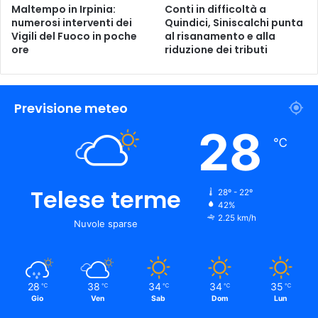
Maltempo in Irpinia:
Conti in difficoltà a
numerosi interventi dei
Quindici, Siniscalchi punta
Vigili del Fuoco in poche
al risanamento e alla
ore
riduzione dei tributi
Previsione meteo
28
℃
Telese terme
28º - 22º
42%
2.25 km/h
Nuvole sparse
28
38
34
34
35
℃
℃
℃
℃
℃
Gio
Ven
Sab
Dom
Lun