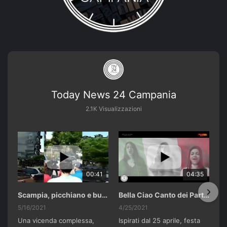
Today News 24 Campania
2.1K Visualizzazioni
00:41
04:35
Scampia, picchiano e buttano in un cassonetto un uomo accusato di abusi sui nipotini.
Bella Ciao Canto dei Partigiani 25 Aprile 2021 Soulshine Gospel Choir Riardo (CE)
5/16/2021
4/25/2021
Una vicenda complessa,
Ispirati dal 25 aprile, festa