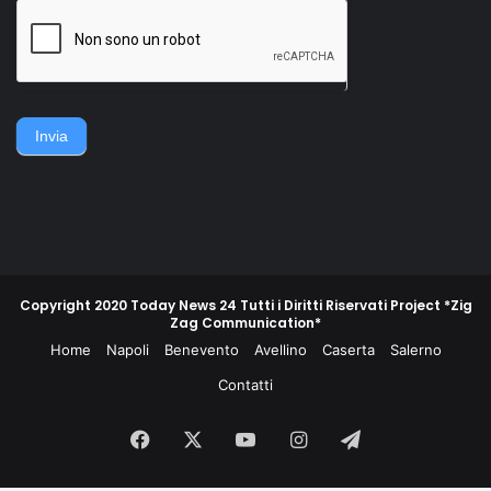
della famiglia. Accerchiano
gruppo di contadini, operai,
l'uomo, lo gettano
giovani e meno giovani,
sull'asfalto, lo picchiano e
guidati da un commissario di
poi lo gettano in un
polizia e da un maresciallo
cassonetto.
dei carabinieri, non
piegarono la schiena e
difesero la propria gente e
Invia
la propria terra.
Copyright 2020 Today News 24 Tutti i Diritti Riservati Project *Zig
Zag Communication*
Home
Napoli
Benevento
Avellino
Caserta
Salerno
Contatti
Facebook
X
You
Instagram
Telegram