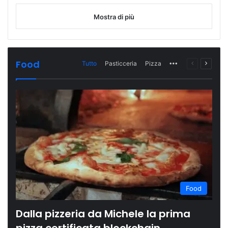
Mostra di più
Food
Tutto
Pasticceria
Pizza
More
Pagina
Prossi
precedente
pagina
Food
Dalla pizzeria da Michele la prima