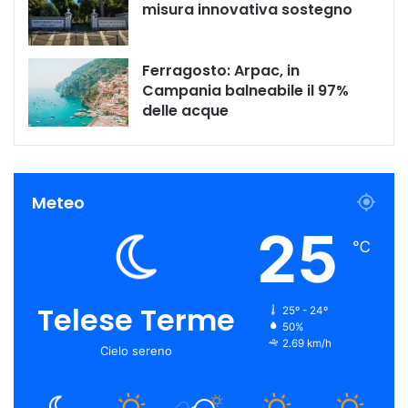
misura innovativa sostegno
Ferragosto: Arpac, in
Campania balneabile il 97%
delle acque
Meteo
25
℃
Telese Terme
25º - 24º
50%
2.69 km/h
Cielo sereno