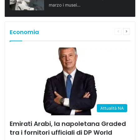
marzo i musei…
Economia
Pagina
Prossi
precedente
pagina
Attualità NA
Emirati Arabi, la napoletana Graded
tra i fornitori ufficiali di DP World