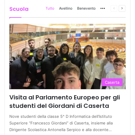
Scuola
Tutto
Avellino
Benevento
More
Pagina
Prossi
precedente
pagina
Caserta
Visita al Parlamento Europeo per gli
studenti del Giordani di Caserta
Nove studenti della classe 5^ D Informatica dell’Istituto
Superiore “Francesco Giordani” di Caserta, insieme alla
Dirigente Scolastica Antonella Serpico e alla docente…