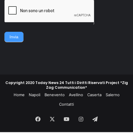
della famiglia. Accerchiano
gruppo di contadini, operai,
l'uomo, lo gettano
giovani e meno giovani,
sull'asfalto, lo picchiano e
guidati da un commissario di
poi lo gettano in un
polizia e da un maresciallo
cassonetto.
dei carabinieri, non
piegarono la schiena e
difesero la propria gente e
Invia
la propria terra.
Copyright 2020 Today News 24 Tutti i Diritti Riservati Project *Zig
Zag Communication*
Home
Napoli
Benevento
Avellino
Caserta
Salerno
Contatti
Facebook
X
You
Instagram
Telegram