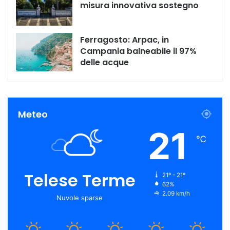
misura innovativa sostegno
Ferragosto: Arpac, in
Campania balneabile il 97%
delle acque
Meteo
21
℃
Telese Terme
21º - 21º
62%
2.09 km/h
Nuvole sparse