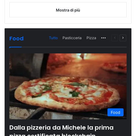
Mostra di più
Food
Tutto
Pasticceria
Pizza
More
Pagina
Prossi
precedente
pagina
Food
Dalla pizzeria da Michele la prima