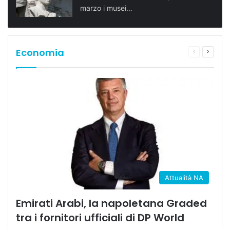
marzo i musei…
Economia
Pagina
Prossi
precedente
pagina
Attualità NA
Emirati Arabi, la napoletana Graded
tra i fornitori ufficiali di DP World