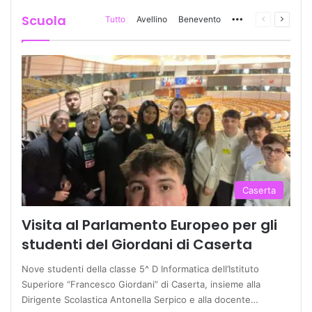
Scuola
Tutto
Avellino
Benevento
More
Pagina
Prossi
precedente
pagina
Caserta
Visita al Parlamento Europeo per gli
studenti del Giordani di Caserta
Nove studenti della classe 5^ D Informatica dell’Istituto
Superiore “Francesco Giordani” di Caserta, insieme alla
Dirigente Scolastica Antonella Serpico e alla docente…