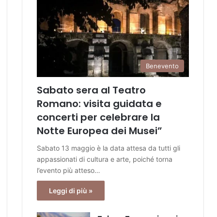
Benevento
Sabato sera al Teatro
Romano: visita guidata e
concerti per celebrare la
Notte Europea dei Musei”
Sabato 13 maggio è la data attesa da tutti gli
appassionati di cultura e arte, poiché torna
l’evento più atteso…
Leggi di più »