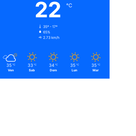
22
℃
35º - 17º
65%
2.73 km/h
35
33
34
35
35
℃
℃
℃
℃
℃
Ven
Sab
Dom
Lun
Mar