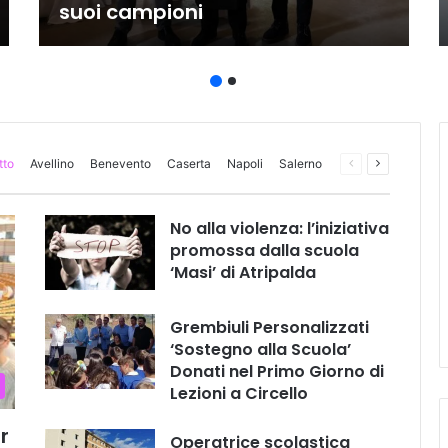
suoi campioni
tto
Avellino
Benevento
Caserta
Napoli
Salerno
Pagina
Prossima
precedente
pagina
No alla violenza: l’iniziativa
promossa dalla scuola
‘Masi’ di Atripalda
Grembiuli Personalizzati
‘Sostegno alla Scuola’
Donati nel Primo Giorno di
Lezioni a Circello
r
Operatrice scolastica