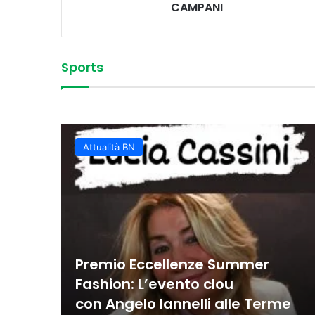
CAMPANI
Sports
Vittoria convincente 
 Sud
La Juvecaserta conquis
Basket Oscar, spettaco
Colpi vincenti e contro
classifica rafforzata
Juvecaserta impone i
Basket, la Miwa affro
Attualità BN
Premio Eccellenze Summer
Fashion: L’evento clou
con Angelo Iannelli alle Terme