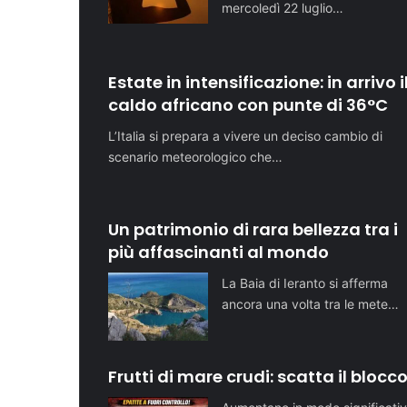
mercoledì 22 luglio…
Estate in intensificazione: in arrivo i
caldo africano con punte di 36°C
L’Italia si prepara a vivere un deciso cambio di
scenario meteorologico che…
Un patrimonio di rara bellezza tra i
più affascinanti al mondo
La Baia di Ieranto si afferma
ancora una volta tra le mete…
Frutti di mare crudi: scatta il blocc