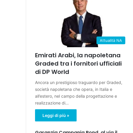
Attualità NA
Emirati Arabi, la napoletana
Graded tra i fornitori ufficiali
di DP World
Ancora un prestigioso traguardo per Graded,
società napoletana che opera, in Italia e
all’estero, nel campo della progettazione e
realizzazione di…
Leggi di più »
Garanzia Campania Bond, al via il