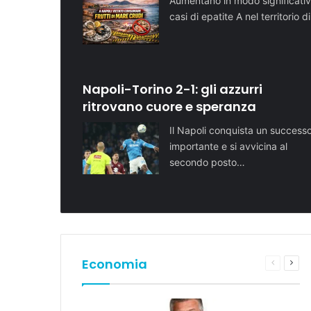
Aumentano in modo significativ
casi di epatite A nel territorio d
Napoli-Torino 2-1: gli azzurri
ritrovano cuore e speranza
Il Napoli conquista un success
importante e si avvicina al
secondo posto…
Economia
Pagina
Pros
preceden
pagi