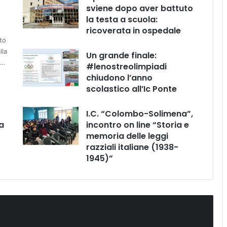
sviene dopo aver battuto
la testa a scuola:
ricoverata in ospedale
to
lla
Un grande finale:
e…
#lenostreolimpiadi
chiudono l’anno
scolastico all’Ic Ponte
I.C. “Colombo-Solimena”,
a
incontro on line “Storia e
memoria delle leggi
razziali italiane (1938-
1945)”