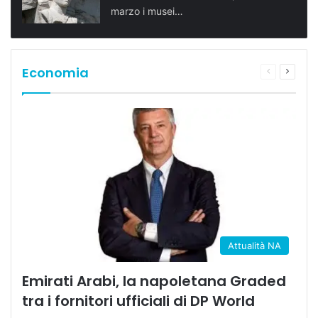
marzo i musei…
Economia
Pagina
Prossi
precedente
pagina
Attualità NA
Emirati Arabi, la napoletana Graded
tra i fornitori ufficiali di DP World