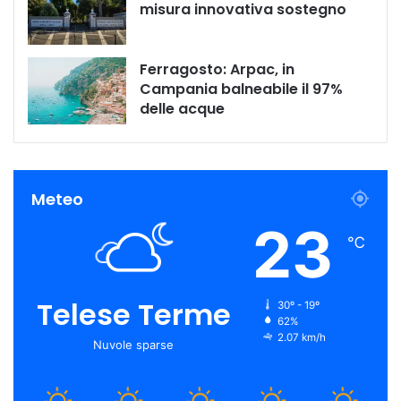
misura innovativa sostegno
Ferragosto: Arpac, in
Campania balneabile il 97%
delle acque
Meteo
23
℃
Telese Terme
30º - 19º
62%
2.07 km/h
Nuvole sparse