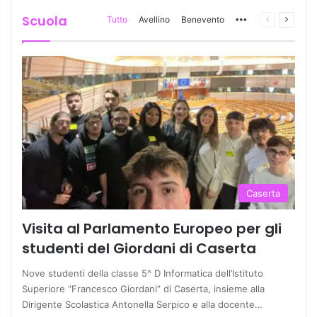
Scuola
Tutto
Avellino
Benevento
More
Pagina
Prossi
precedente
pagina
Caserta
Visita al Parlamento Europeo per gli
studenti del Giordani di Caserta
Nove studenti della classe 5^ D Informatica dell’Istituto
Superiore “Francesco Giordani” di Caserta, insieme alla
Dirigente Scolastica Antonella Serpico e alla docente…