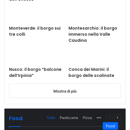
Monteverde: il borgo sui
Montesarchio: il borgo
tre colli
immerso nella Valle
Caudina
Nusco: il borgo “balcone
Conca dei Marini: il
dell’Irpinia”
borgo delle scalinate
Mostra di più
Food
Tutto
Pasticceria
Pizza
More
Pagina
Prossi
precedente
pagina
Food