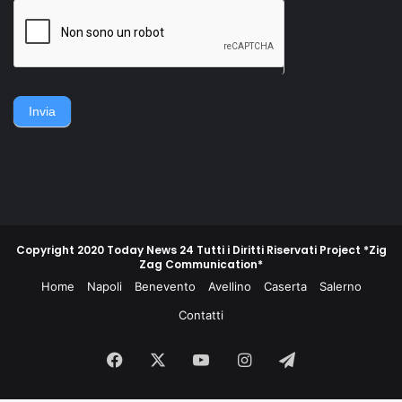
della famiglia. Accerchiano
gruppo di contadini, operai,
l'uomo, lo gettano
giovani e meno giovani,
sull'asfalto, lo picchiano e
guidati da un commissario di
poi lo gettano in un
polizia e da un maresciallo
cassonetto.
dei carabinieri, non
piegarono la schiena e
difesero la propria gente e
Invia
la propria terra.
Copyright 2020 Today News 24 Tutti i Diritti Riservati Project *Zig
Zag Communication*
Home
Napoli
Benevento
Avellino
Caserta
Salerno
Contatti
Facebook
X
You
Instagram
Telegram