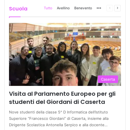
Scuola
Tutto
Avellino
Benevento
More
Pagina
Prossi
precedente
pagina
Caserta
Visita al Parlamento Europeo per gli
studenti del Giordani di Caserta
Nove studenti della classe 5^ D Informatica dell’Istituto
Superiore “Francesco Giordani” di Caserta, insieme alla
Dirigente Scolastica Antonella Serpico e alla docente…