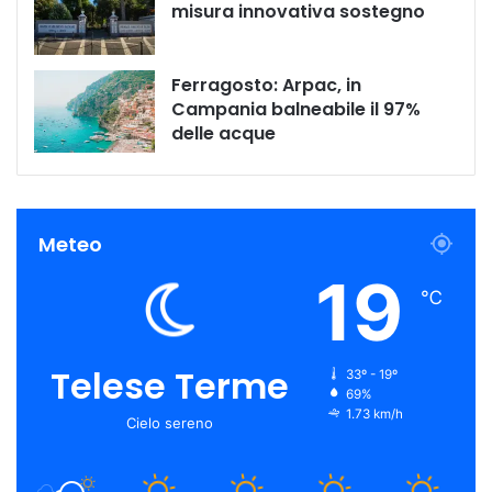
misura innovativa sostegno
Ferragosto: Arpac, in
Campania balneabile il 97%
delle acque
Meteo
19
℃
Telese Terme
33º - 19º
69%
1.73 km/h
Cielo sereno