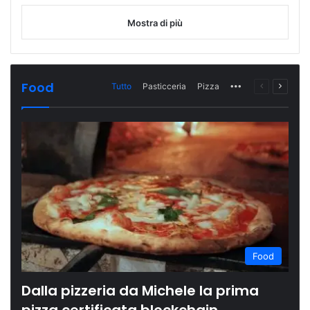
Mostra di più
Food
Tutto
Pasticceria
Pizza
More
Pagina
Prossi
precedente
pagina
Food
Dalla pizzeria da Michele la prima