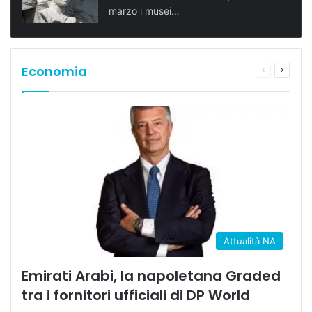
marzo i musei…
Economia
Pagina
Prossi
precedente
pagina
Attualità NA
Emirati Arabi, la napoletana Graded
tra i fornitori ufficiali di DP World