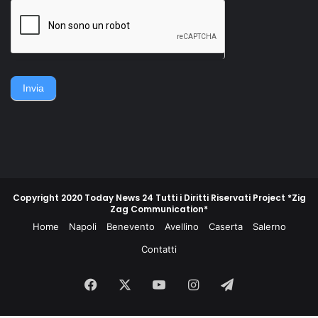
della famiglia. Accerchiano
gruppo di contadini, operai,
l'uomo, lo gettano
giovani e meno giovani,
sull'asfalto, lo picchiano e
guidati da un commissario di
poi lo gettano in un
polizia e da un maresciallo
cassonetto.
dei carabinieri, non
piegarono la schiena e
difesero la propria gente e
Invia
la propria terra.
Copyright 2020 Today News 24 Tutti i Diritti Riservati Project *Zig
Zag Communication*
Home
Napoli
Benevento
Avellino
Caserta
Salerno
Contatti
Facebook
X
You
Instagram
Telegram