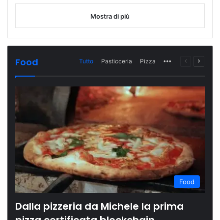
Mostra di più
Food
Tutto
Pasticceria
Pizza
More
Pagina
Prossi
precedente
pagina
Food
Dalla pizzeria da Michele la prima