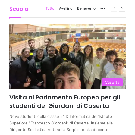
Scuola
Tutto
Avellino
Benevento
More
Pagina
Prossi
precedente
pagina
Caserta
Visita al Parlamento Europeo per gli
studenti del Giordani di Caserta
Nove studenti della classe 5^ D Informatica dell’Istituto
Superiore “Francesco Giordani” di Caserta, insieme alla
Dirigente Scolastica Antonella Serpico e alla docente…