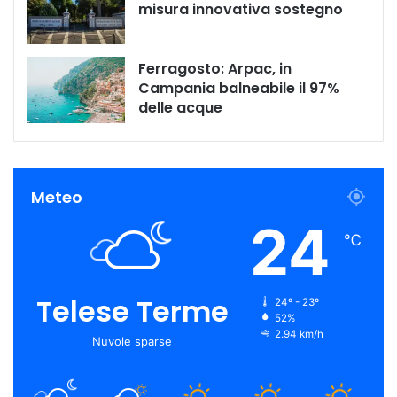
misura innovativa sostegno
Ferragosto: Arpac, in
Campania balneabile il 97%
delle acque
Meteo
24
℃
Telese Terme
24º - 23º
52%
2.94 km/h
Nuvole sparse