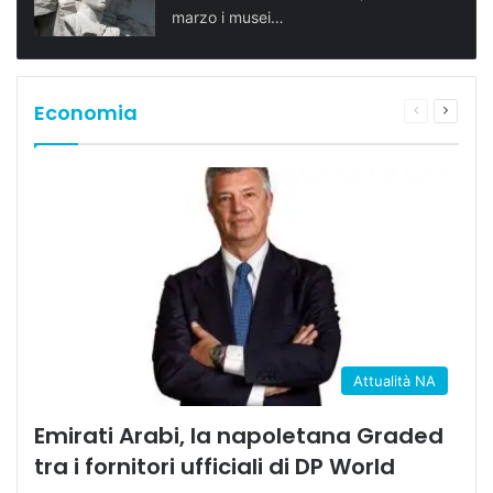
marzo i musei…
Economia
Pagina
Prossi
precedente
pagina
Attualità NA
Emirati Arabi, la napoletana Graded
tra i fornitori ufficiali di DP World