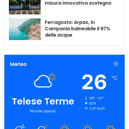
misura innovativa sostegno
Ferragosto: Arpac, in
Campania balneabile il 97%
delle acque
Meteo
26
℃
Telese Terme
26º - 22º
62%
2.87 km/h
Nuvole sparse