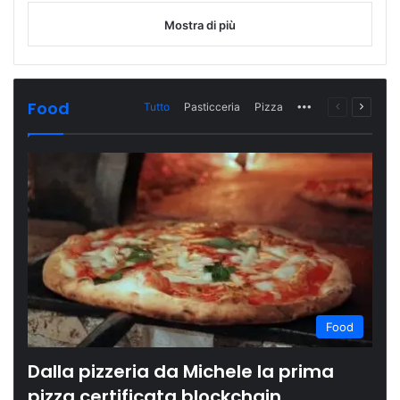
Mostra di più
Food
Tutto
Pasticceria
Pizza
More
Pagina
Prossi
precedente
pagina
Food
Dalla pizzeria da Michele la prima
pizza certificata blockchain