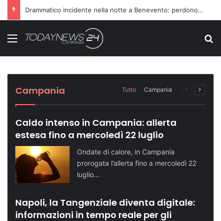
Richiesta di farmaci non accolta, scatta l’aggressione ai danni dei medici
Menu
C
Sette ragazzi ricoverati in ospedale dopo
Dopo il carcere riorganizza il gruppo
Turismo in crescita: Napoli supera quota
Telese Terme potenzia la sicurezza con
Domenica speciale in riva al mare: le tappe
una serata in discoteca
criminale: condannati in 14
500 mila visitatori
nuovi agenti di Polizia Locale
dell’evento
Cronaca NA
Cronaca NA
Attualità NA
Attualità BN
Attualità SA
Campania
Tutto
Campania
Pagina
Prossi
precedente
pagina
Caldo intenso in Campania: allerta
estesa fino a mercoledì 22 luglio
Ondate di calore, in Campania
prorogata l’allerta fino a mercoledì 22
luglio…
Napoli, la Tangenziale diventa digitale:
informazioni in tempo reale per gli