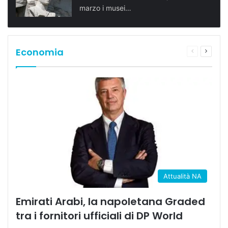
marzo i musei…
Economia
Pagina
Prossi
precedente
pagina
Attualità NA
Emirati Arabi, la napoletana Graded
tra i fornitori ufficiali di DP World