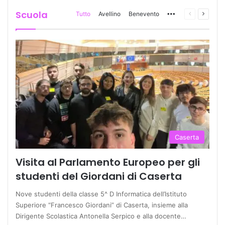
Scuola
Tutto
Avellino
Benevento
More
Pagina
Prossi
precedente
pagina
Caserta
Visita al Parlamento Europeo per gli
studenti del Giordani di Caserta
Nove studenti della classe 5^ D Informatica dell’Istituto
Superiore “Francesco Giordani” di Caserta, insieme alla
Dirigente Scolastica Antonella Serpico e alla docente…