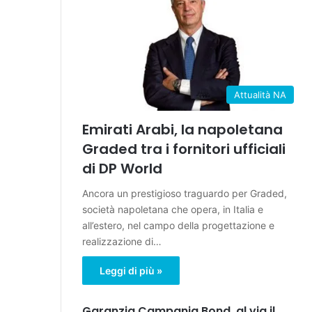
Attualità NA
Emirati Arabi, la napoletana
Graded tra i fornitori ufficiali
di DP World
Ancora un prestigioso traguardo per Graded,
società napoletana che opera, in Italia e
all’estero, nel campo della progettazione e
realizzazione di…
Leggi di più »
Garanzia Campania Bond, al via il