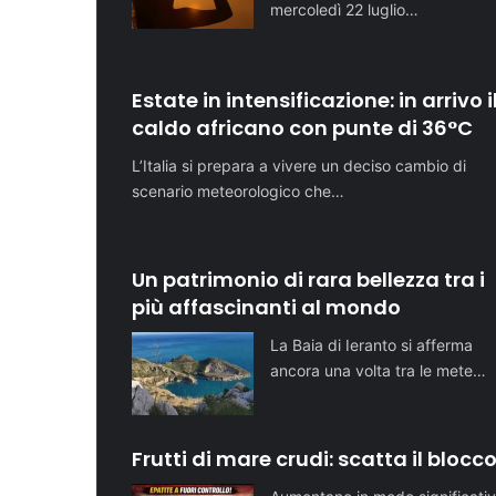
mercoledì 22 luglio…
Estate in intensificazione: in arrivo i
caldo africano con punte di 36°C
L’Italia si prepara a vivere un deciso cambio di
scenario meteorologico che…
Un patrimonio di rara bellezza tra i
più affascinanti al mondo
La Baia di Ieranto si afferma
ancora una volta tra le mete…
Frutti di mare crudi: scatta il blocc