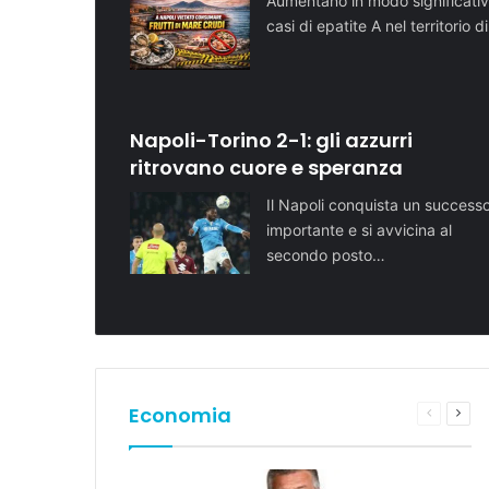
Aumentano in modo significativ
casi di epatite A nel territorio d
Napoli-Torino 2-1: gli azzurri
ritrovano cuore e speranza
Il Napoli conquista un success
importante e si avvicina al
secondo posto…
Economia
Pagina
Pros
preceden
pagi