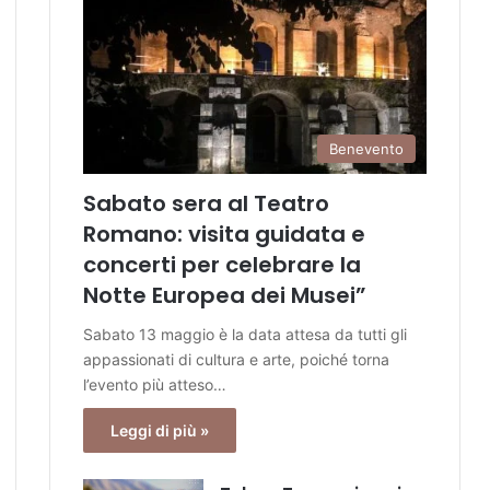
Benevento
Sabato sera al Teatro
Romano: visita guidata e
concerti per celebrare la
Notte Europea dei Musei”
Sabato 13 maggio è la data attesa da tutti gli
appassionati di cultura e arte, poiché torna
l’evento più atteso…
Leggi di più »