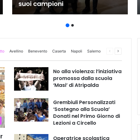
suoi campioni
tto
Avellino
Benevento
Caserta
Napoli
Salerno
Pagina
Prossima
precedente
pagina
No alla violenza: l’iniziativa
promossa dalla scuola
‘Masi’ di Atripalda
Grembiuli Personalizzati
‘Sostegno alla Scuola’
Donati nel Primo Giorno di
Lezioni a Circello
r
Operatrice scolastica