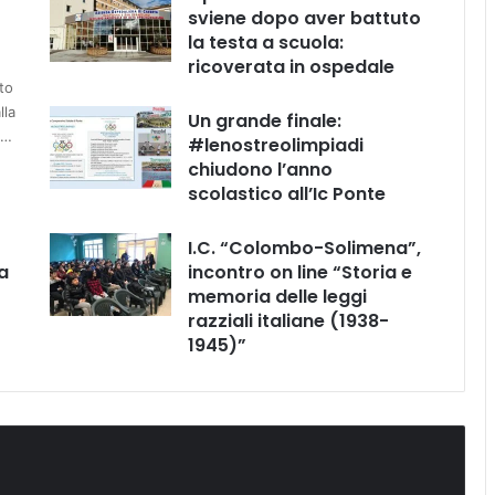
sviene dopo aver battuto
la testa a scuola:
ricoverata in ospedale
to
lla
Un grande finale:
e…
#lenostreolimpiadi
chiudono l’anno
scolastico all’Ic Ponte
I.C. “Colombo-Solimena”,
a
incontro on line “Storia e
memoria delle leggi
razziali italiane (1938-
1945)”