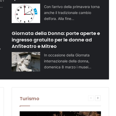
o i
i…
Con l’arrivo della primavera torna
anche il tradizionale cambio
dell’ora. Alla fine…
Giornata della Donna: porte aperte e
ingresso gratuito per le donne ad
Anfiteatro e Mitreo
o
In occasione della Giornata
internazionale della donna,
domenica 8 marzo i musei…
Turismo
sima
Pagina
Prossima
te
na
precedente
pagina