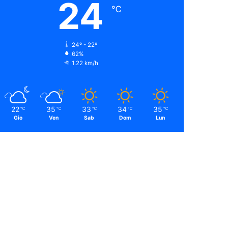
24
℃
24º - 22º
62%
1.22 km/h
22
35
33
34
35
℃
℃
℃
℃
℃
Gio
Ven
Sab
Dom
Lun