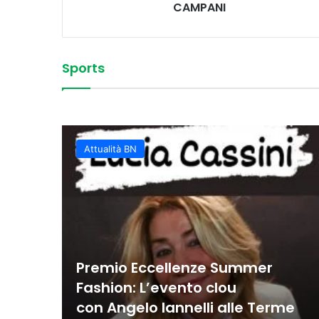
CAMPANI
Sports
Vittoria convincente 
 Sud
La Juvecaserta conquis
Basket Oscar, spettaco
Colpi vincenti e contro
classifica rafforzata
Juvecaserta impone i
Basket, la Miwa affro
Attualità BN
Premio Eccellenze Summer
Fashion: L’evento clou
con Angelo Iannelli alle Terme