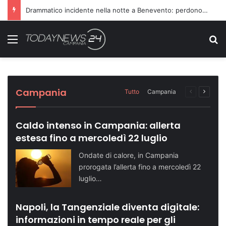
Richiesta di farmaci non accolta, scatta l’aggressione ai danni dei medici
Menu
C
Sette ragazzi ricoverati in ospedale dopo
Dopo il carcere riorganizza il gruppo
Turismo in crescita: Napoli supera quota
Telese Terme potenzia la sicurezza con
Domenica speciale in riva al mare: le tappe
una serata in discoteca
criminale: condannati in 14
500 mila visitatori
nuovi agenti di Polizia Locale
dell’evento
Cronaca NA
Cronaca NA
Attualità NA
Attualità BN
Attualità SA
Campania
Tutto
Campania
Pagina
Prossi
precedente
pagina
Caldo intenso in Campania: allerta
estesa fino a mercoledì 22 luglio
Ondate di calore, in Campania
prorogata l’allerta fino a mercoledì 22
luglio…
Napoli, la Tangenziale diventa digitale:
informazioni in tempo reale per gli