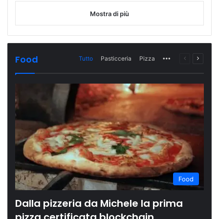
Mostra di più
Food
Tutto
Pasticceria
Pizza
More
Pagina
Prossi
precedente
pagina
Food
Dalla pizzeria da Michele la prima
pizza certificata blockchain