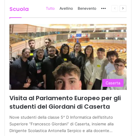
Scuola
Tutto
Avellino
Benevento
More
Pagina
Prossi
precedente
pagina
Caserta
Visita al Parlamento Europeo per gli
studenti del Giordani di Caserta
Nove studenti della classe 5^ D Informatica dell’Istituto
Superiore “Francesco Giordani” di Caserta, insieme alla
Dirigente Scolastica Antonella Serpico e alla docente…