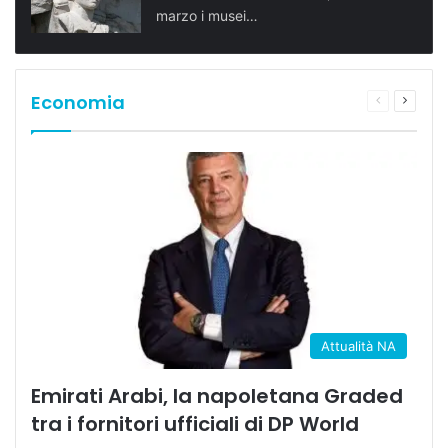
marzo i musei…
Economia
Pagina
Prossi
precedente
pagina
Attualità NA
Emirati Arabi, la napoletana Graded
tra i fornitori ufficiali di DP World