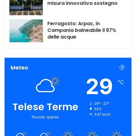
misura innovativa sostegno
Ferragosto: Arpac, in
Campania balneabile il 97%
delle acque
Meteo
29
℃
Telese Terme
29º - 22º
54%
3.87 km/h
Nuvole sparse